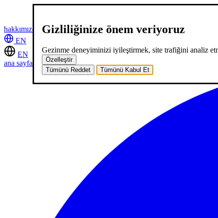
Gizliliğinize önem veriyoruz
hakkımızda
hizmetlerimiz
neler yaptık
kariyer
2
blog
iletişim
EN
Gezinme deneyiminizi iyileştirmek, site trafiğini analiz etm
EN
Özelleştir
ana sayfa
hakkımızda
hizmetlerimiz
neler yaptık
kariyer
2
blog
iletişi
Tümünü Reddet
Tümünü Kabul Et