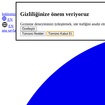
Gizliliğinize önem veriyoruz
hakkımızda
hizmetlerimiz
neler yaptık
kariyer
2
blog
iletişim
EN
Gezinme deneyiminizi iyileştirmek, site trafiğini analiz etm
EN
Özelleştir
ana sayfa
hakkımızda
hizmetlerimiz
neler yaptık
kariyer
2
blog
iletişi
Tümünü Reddet
Tümünü Kabul Et