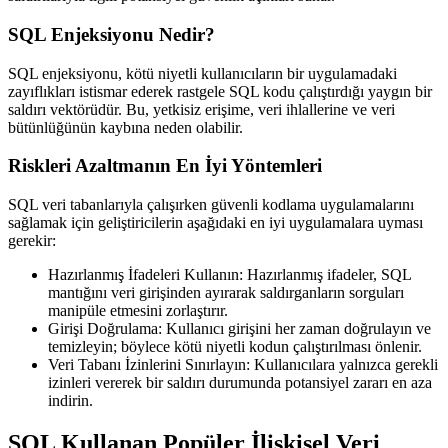
SQL Enjeksiyonu Nedir?
SQL enjeksiyonu, kötü niyetli kullanıcıların bir uygulamadaki
zayıflıkları istismar ederek rastgele SQL kodu çalıştırdığı yaygın bir
saldırı vektörüdür. Bu, yetkisiz erişime, veri ihlallerine ve veri
bütünlüğünün kaybına neden olabilir.
Riskleri Azaltmanın En İyi Yöntemleri
SQL veri tabanlarıyla çalışırken güvenli kodlama uygulamalarını
sağlamak için geliştiricilerin aşağıdaki en iyi uygulamalara uyması
gerekir:
Hazırlanmış İfadeleri Kullanın
: Hazırlanmış ifadeler, SQL
mantığını veri girişinden ayırarak saldırganların sorguları
manipüle etmesini zorlaştırır.
Girişi Doğrulama
: Kullanıcı girişini her zaman doğrulayın ve
temizleyin; böylece kötü niyetli kodun çalıştırılması önlenir.
Veri Tabanı İzinlerini Sınırlayın
: Kullanıcılara yalnızca gerekli
izinleri vererek bir saldırı durumunda potansiyel zararı en aza
indirin.
SQL Kullanan Popüler İlişkisel Veri