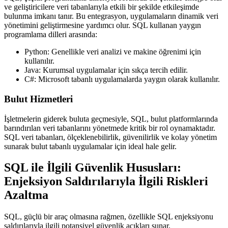
ve geliştiricilere veri tabanlarıyla etkili bir şekilde etkileşimde
bulunma imkanı tanır. Bu entegrasyon, uygulamaların dinamik veri
yönetimini geliştirmesine yardımcı olur. SQL kullanan yaygın
programlama dilleri arasında:
Python
: Genellikle veri analizi ve makine öğrenimi için
kullanılır.
Java
: Kurumsal uygulamalar için sıkça tercih edilir.
C#
: Microsoft tabanlı uygulamalarda yaygın olarak kullanılır.
Bulut Hizmetleri
İşletmelerin giderek buluta geçmesiyle, SQL, bulut platformlarında
barındırılan veri tabanlarını yönetmede kritik bir rol oynamaktadır.
SQL veri tabanları, ölçeklenebilirlik, güvenilirlik ve kolay yönetim
sunarak bulut tabanlı uygulamalar için ideal hale gelir.
SQL ile İlgili Güvenlik Hususları:
Enjeksiyon Saldırılarıyla İlgili Riskleri
Azaltma
SQL, güçlü bir araç olmasına rağmen, özellikle
SQL enjeksiyonu
saldırılarıyla ilgili potansiyel güvenlik açıkları sunar.