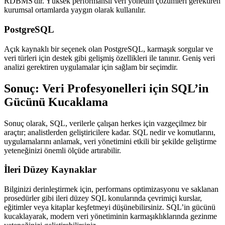
RDBMS'dir. Yüksek performanslı veri yönetim çözümleri gerektiren
kurumsal ortamlarda yaygın olarak kullanılır.
PostgreSQL
Açık kaynaklı bir seçenek olan
PostgreSQL
, karmaşık sorgular ve
veri türleri için destek gibi gelişmiş özellikleri ile tanınır. Geniş veri
analizi gerektiren uygulamalar için sağlam bir seçimdir.
Sonuç: Veri Profesyonelleri için SQL’in
Gücünü Kucaklama
Sonuç olarak, SQL, verilerle çalışan herkes için vazgeçilmez bir
araçtır; analistlerden geliştiricilere kadar.
SQL nedir
ve komutlarını,
uygulamalarını anlamak, veri yönetimini etkili bir şekilde geliştirme
yeteneğinizi önemli ölçüde artırabilir.
İleri Düzey Kaynaklar
Bilginizi derinleştirmek için, performans optimizasyonu ve saklanan
prosedürler gibi ileri düzey SQL konularında çevrimiçi kurslar,
eğitimler veya kitaplar keşfetmeyi düşünebilirsiniz. SQL’in gücünü
kucaklayarak, modern veri yönetiminin karmaşıklıklarında gezinme