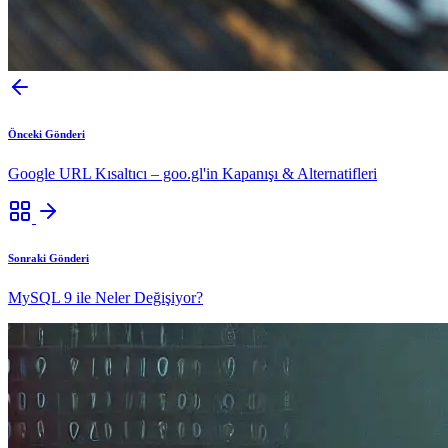
Önceki Gönderi
Google URL Kısaltıcı – goo.gl'in Kapanışı & Alternatifleri
Sonraki Gönderi
MySQL 9 ile Neler Değişiyor?