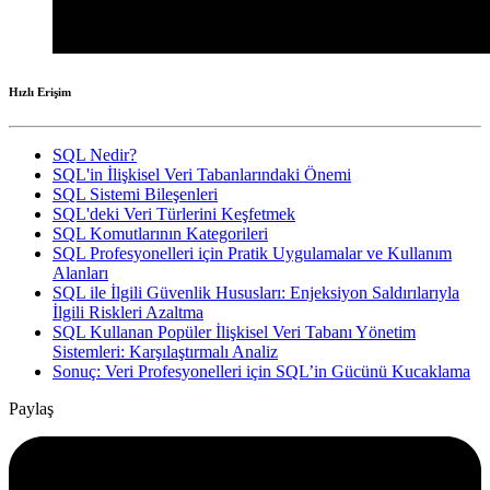
Hızlı Erişim
SQL Nedir?
SQL'in İlişkisel Veri Tabanlarındaki Önemi
SQL Sistemi Bileşenleri
SQL'deki Veri Türlerini Keşfetmek
SQL Komutlarının Kategorileri
SQL Profesyonelleri için Pratik Uygulamalar ve Kullanım
Alanları
SQL ile İlgili Güvenlik Hususları: Enjeksiyon Saldırılarıyla
İlgili Riskleri Azaltma
SQL Kullanan Popüler İlişkisel Veri Tabanı Yönetim
Sistemleri: Karşılaştırmalı Analiz
Sonuç: Veri Profesyonelleri için SQL’in Gücünü Kucaklama
Paylaş