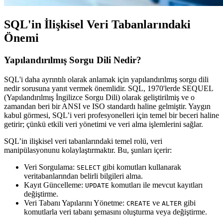
SQL'in İlişkisel Veri Tabanlarındaki
Önemi
Yapılandırılmış Sorgu Dili Nedir?
SQL'i daha ayrıntılı olarak anlamak için
yapılandırılmış sorgu dili
nedir
sorusuna yanıt vermek önemlidir. SQL, 1970'lerde
SEQUEL
(Yapılandırılmış İngilizce Sorgu Dili) olarak geliştirilmiş ve o
zamandan beri bir ANSI ve ISO standardı haline gelmiştir. Yaygın
kabul görmesi, SQL’i veri profesyonelleri için temel bir beceri haline
getirir; çünkü etkili veri yönetimi ve veri alma işlemlerini sağlar.
SQL’in ilişkisel veri tabanlarındaki temel rolü, veri
manipülasyonunu kolaylaştırmaktır. Bu, şunları içerir:
Veri Sorgulama
:
gibi komutları kullanarak
SELECT
veritabanlarından belirli bilgileri alma.
Kayıt Güncelleme
:
komutları ile mevcut kayıtları
UPDATE
değiştirme.
Veri Tabanı Yapılarını Yönetme
:
ve
gibi
CREATE
ALTER
komutlarla veri tabanı şemasını oluşturma veya değiştirme.