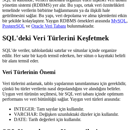
yönetim sistemi (RDBMS)
yer alır. Bu yapı, ortak veri öznitelikleri
temelinde verilerin birbirine bağlanmasını ya da ilişkili hale
getirilmesini sağlar. Bu yapı, veri depolama ve alma işlemlerini etkin
bir şekilde kolaylaştırır. Yaygın RDBMS örnekleri arasında
MySQL
,
PostgreSQL
ve
Oracle Veri Tabanı
bulunmaktadır.
SQL'deki Veri Türlerini Keşfetmek
SQL’de veriler, tablolardaki satırlar ve sütunlar içinde organize
edilir. Her satır bir kaydı temsil ederken, her sütun o kayıttaki belirli
bir alanı temsil eder.
Veri Türlerinin Önemi
Veri türlerini
anlamak, tablo yapılarının tanımlanması için gereklidir,
çünkü bu türler verilerin nasıl depolandığını ve alındığını belirler.
Uygun veri türünün seçilmesi, bir SQL veri tabanı içinde optimum
performans ve veri bütünlüğü sağlar. Yaygın veri türleri arasında:
INTEGER
: Tam sayılar için kullanılır.
VARCHAR
: Değişken uzunluktaki dizeler için kullanılır.
DATE
: Tarih değerleri için kullanılır.