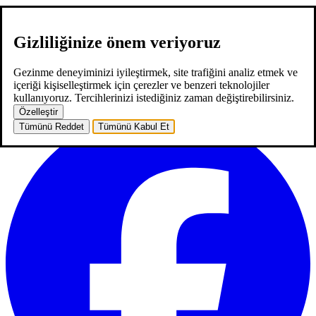
Gizliliğinize önem veriyoruz
hakkımızda
hizmetlerimiz
neler yaptık
kariyer
2
blog
iletişim
EN
Gezinme deneyiminizi iyileştirmek, site trafiğini analiz etmek ve
EN
içeriği kişiselleştirmek için çerezler ve benzeri teknolojiler
ana sayfa
hakkımızda
hizmetlerimiz
neler yaptık
kariyer
2
blog
kullanıyoruz. Tercihlerinizi istediğiniz zaman değiştirebilirsiniz.
iletişim
Özelleştir
Tümünü Reddet
Tümünü Kabul Et