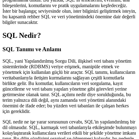
bileşenlerini, komutlarını ve pratik uygulamalarını keşfedeceğiz.
İster bir başlangıç seviyesinde olun, ister bilginizi geliştirmek isteyin,
bu kapsamlı rehber SQL ve veri yönetimindeki önemine dair değerli
bilgiler sunacaktır.
SQL Nedir?
SQL Tanımı ve Anlamı
SQL
, yani
Yapılandırılmış Sorgu Dili
, ilişkisel veri tabanı yönetim
sistemlerinde (RDBMS) veriye erişmek, manipüle etmek ve
yönetmek için kullanılan güçlü bir araçtır.
SQL tanımı
, kullanıcıların
veritabanlarıyla iletişim kurmalarını sağlayan çeşitli komutlarla
birlikte gelir. Bu komutlar, kullanıcıların veri sorgulama, kayıt
güncelleme ve veri tabanı yapıları yönetme gibi görevleri yerine
getirmesine olanak tanır.
SQL açılımı nedir
diye sorulduğunda, bu
terim yalnızca dili değil, aynı zamanda veri yönetimi alanındaki
önemini de ifade eder; bu yüzden veri tabanları ile çalışan herkes
için gereklidir.
SQL nedir ne işe yarar
sorusunun cevabı, SQL'in yapılandırılmış bir
dil olmasıdır. SQL, karmaşık veri tabanlarıyla etkileşimde bulunmayı
kolaylaştırarak kullanıcılara verileri etkili bir şekilde yönetme imkanı
tanır. Bu dilin sözdizimi sezgisel ve öğrenmesi kolaydır, bu nedenle