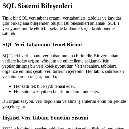
SQL Sistemi Bileşenleri
Tipik bir
SQL veri tabanı
ortamı, veritabanları, tablolar ve kayıtlar
gibi birkaç ana bileşenden oluşur. Bu bileşenleri anlamak, SQL’i
veri yönetiminde etkili bir şekilde kullanmak için kritik öneme
sahiptir.
SQL Veri Tabanının Temel Birimi
SQL’deki veri tabanı, veri tabanının ana birimidir. Bir veri tabanı,
verilere kolay erişim, yönetim ve güncelleme sağlamak için
yapılandırılmış bir veri koleksiyonudur. Veri tabanları, tablolara
organize edilmiş çeşitli veri türlerini içerebilir. Her tablo, satırlardan
ve sütunlardan oluşur; burada:
Her
satır
tek bir kaydı temsil eder.
Her
sütun
o kayıttaki belirli bir alanı ifade eder.
Bu organizasyon, veri depolama ve alma işlemlerini etkin bir şekilde
gerçekleştirir.
İlişkisel Veri Tabanı Yönetim Sistemi
SQL’in kalbinde, verileri tablolara organize eden
ilişkisel veri tabanı