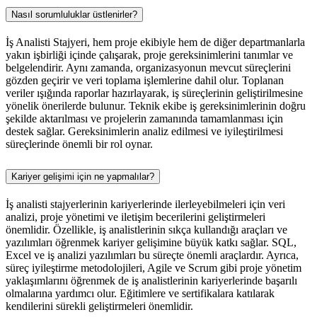
Nasıl sorumluluklar üstlenirler?
İş Analisti Stajyeri, hem proje ekibiyle hem de diğer departmanlarla
yakın işbirliği içinde çalışarak, proje gereksinimlerini tanımlar ve
belgelendirir. Aynı zamanda, organizasyonun mevcut süreçlerini
gözden geçirir ve veri toplama işlemlerine dahil olur. Toplanan
veriler ışığında raporlar hazırlayarak, iş süreçlerinin geliştirilmesine
yönelik önerilerde bulunur. Teknik ekibe iş gereksinimlerinin doğru
şekilde aktarılması ve projelerin zamanında tamamlanması için
destek sağlar. Gereksinimlerin analiz edilmesi ve iyileştirilmesi
süreçlerinde önemli bir rol oynar.
Kariyer gelişimi için ne yapmalılar?
İş analisti stajyerlerinin kariyerlerinde ilerleyebilmeleri için veri
analizi, proje yönetimi ve iletişim becerilerini geliştirmeleri
önemlidir. Özellikle, iş analistlerinin sıkça kullandığı araçları ve
yazılımları öğrenmek kariyer gelişimine büyük katkı sağlar. SQL,
Excel ve iş analizi yazılımları bu süreçte önemli araçlardır. Ayrıca,
süreç iyileştirme metodolojileri, Agile ve Scrum gibi proje yönetim
yaklaşımlarını öğrenmek de iş analistlerinin kariyerlerinde başarılı
olmalarına yardımcı olur. Eğitimlere ve sertifikalara katılarak
kendilerini sürekli geliştirmeleri önemlidir.