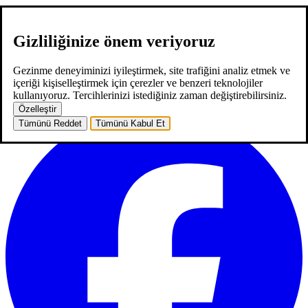
Gizliliğinize önem veriyoruz
hakkımızda
hizmetlerimiz
neler yaptık
kariyer
2
blog
iletişim
EN
Gezinme deneyiminizi iyileştirmek, site trafiğini analiz etmek ve
EN
içeriği kişiselleştirmek için çerezler ve benzeri teknolojiler
ana sayfa
hakkımızda
hizmetlerimiz
neler yaptık
kariyer
2
blog
kullanıyoruz. Tercihlerinizi istediğiniz zaman değiştirebilirsiniz.
iletişim
Özelleştir
Tümünü Reddet
Tümünü Kabul Et