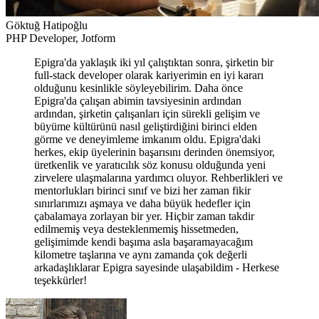
Göktuğ Hatipoğlu
PHP Developer, Jotform
Epigra'da yaklaşık iki yıl çalıştıktan sonra, şirketin bir
full-stack developer olarak kariyerimin en iyi kararı
olduğunu kesinlikle söyleyebilirim. Daha önce
Epigra'da çalışan abimin tavsiyesinin ardından
ardından, şirketin çalışanları için sürekli gelişim ve
büyüme kültürünü nasıl geliştirdiğini birinci elden
görme ve deneyimleme imkanım oldu. Epigra'daki
herkes, ekip üyelerinin başarısını derinden önemsiyor,
üretkenlik ve yaratıcılık söz konusu olduğunda yeni
zirvelere ulaşmalarına yardımcı oluyor. Rehberlikleri ve
mentorlukları birinci sınıf ve bizi her zaman fikir
sınırlarımızı aşmaya ve daha büyük hedefler için
çabalamaya zorlayan bir yer. Hiçbir zaman takdir
edilmemiş veya desteklenmemiş hissetmeden,
gelişimimde kendi başıma asla başaramayacağım
kilometre taşlarına ve aynı zamanda çok değerli
arkadaşlıklarar Epigra sayesinde ulaşabildim - Herkese
teşekkürler!