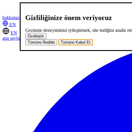
Gizliliğinize önem veriyoruz
hakkımızda
hizmetlerimiz
neler yaptık
kariyer
2
blog
iletişim
EN
Gezinme deneyiminizi iyileştirmek, site trafiğini analiz etm
EN
Özelleştir
ana sayfa
hakkımızda
hizmetlerimiz
neler yaptık
kariyer
2
blog
iletişi
Tümünü Reddet
Tümünü Kabul Et