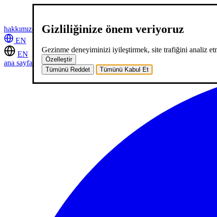
Gizliliğinize önem veriyoruz
hakkımızda
hizmetlerimiz
neler yaptık
kariyer
2
blog
iletişim
EN
Gezinme deneyiminizi iyileştirmek, site trafiğini analiz etm
EN
Özelleştir
ana sayfa
hakkımızda
hizmetlerimiz
neler yaptık
kariyer
2
blog
iletişi
Tümünü Reddet
Tümünü Kabul Et