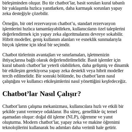
birleşiminden oluşur. Bu tür chatbot’lar, basit soruları kural tabanlı
bir yaklaşımla hızlıca yanıtlarken, daha karmaşık sorunları yapay
zeka desteğiyle çözebilir.
Örneğin, bir otel rezervasyon chatbot’u, standart rezervasyon
işlemlerini hızlıca tamamlayabilirken, kullanıcıların özel taleplerini
değerlendirmek için yapay zeka algoritmalarını devreye sokabilir.
Hibrit modeller, geniş kullanım alanları ve esneklik sunmalarıyla
birçok işletme için ideal bir seçimdir.
Chatbot türlerinin avantajları ve sınırlamaları, işletmenizin
ihtiyaçlarına bağlı olarak değerlendirilmelidir. Basit işlemler için
kural tabanlı chatbot’lar yeterli olabilirken, daha gelişmiş ve dinamik
bir etkileşim gerekiyorsa yapay zeka destekli veya hibrit modeller
tercih edilmelidir. Bir sonraki bölümde, bu chatbot’ların nasıl
çalıştığını ve kullanıcı etkileşimlerini nasıl yönettiğini keşfedeceğiz.
Chatbot’lar Nasıl Çalışır?
Chatbot’ların çalışma mekanizması, kullanıcılara hızlı ve etkili bir
şekilde yanıt vermeye odaklanır. Bu süreç, genellikle üç temel
aşamadan oluşur: doğal dil işleme (NLP), öğrenme ve yanıt
oluşturma. Modern chatbot’lar, yapay zeka ve makine öğrenimi
teknolojilerini kullanarak bu adımları daha verimli hale getirir.