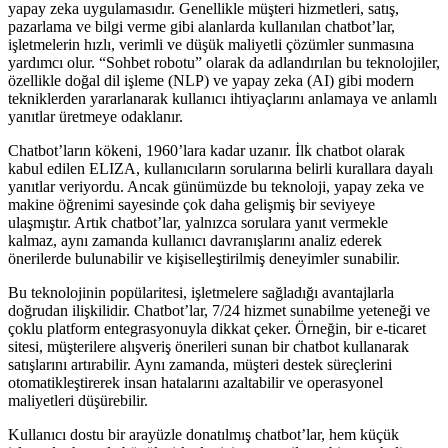
yapay zeka uygulamasıdır. Genellikle müşteri hizmetleri, satış,
pazarlama ve bilgi verme gibi alanlarda kullanılan chatbot’lar,
işletmelerin hızlı, verimli ve düşük maliyetli çözümler sunmasına
yardımcı olur. “Sohbet robotu” olarak da adlandırılan bu teknolojiler,
özellikle doğal dil işleme (NLP) ve yapay zeka (AI) gibi modern
tekniklerden yararlanarak kullanıcı ihtiyaçlarını anlamaya ve anlamlı
yanıtlar üretmeye odaklanır.
Chatbot’ların kökeni, 1960’lara kadar uzanır. İlk chatbot olarak
kabul edilen ELIZA, kullanıcıların sorularına belirli kurallara dayalı
yanıtlar veriyordu. Ancak günümüzde bu teknoloji, yapay zeka ve
makine öğrenimi sayesinde çok daha gelişmiş bir seviyeye
ulaşmıştır. Artık chatbot’lar, yalnızca sorulara yanıt vermekle
kalmaz, aynı zamanda kullanıcı davranışlarını analiz ederek
önerilerde bulunabilir ve kişiselleştirilmiş deneyimler sunabilir.
Bu teknolojinin popülaritesi, işletmelere sağladığı avantajlarla
doğrudan ilişkilidir. Chatbot’lar, 7/24 hizmet sunabilme yeteneği ve
çoklu platform entegrasyonuyla dikkat çeker. Örneğin, bir e-ticaret
sitesi, müşterilere alışveriş önerileri sunan bir chatbot kullanarak
satışlarını artırabilir. Aynı zamanda, müşteri destek süreçlerini
otomatikleştirerek insan hatalarını azaltabilir ve operasyonel
maliyetleri düşürebilir.
Kullanıcı dostu bir arayüzle donatılmış chatbot’lar, hem küçük