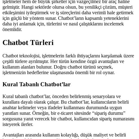
işletmeler hem de büyük şirketler için vazgeçilmez bir araç haline
gelmiştir. Hangi sektörde olursa olsun, bu yenilikçi çözüm, müşteri
etkileşimini iyileştirmek ve iş süreçlerini daha verimli hale getirmek
için güçlü bir yöntem sunar. Chatbot’ların kapsamlı yeteneklerini
daha iyi anlamak için, türlerini ve nasıl çalıştıklarını incelemek
önemlidir.
Chatbot Türleri
Chatbot teknolojisi, işletmelerin farklı ihtiyaçlarını karşılamak üzere
çeşitli türlere ayrılmıştır. Her türün kendine özgü avantajları ve
kullanım alanları bulunur. Doğru chatbot türünü seçmek,
işletmenizin hedeflerine ulaşmasında önemli bir rol oynar.
Kural Tabanlı Chatbot’lar
Kural tabanlı chatbot’lar, önceden belirlenmiş senaryolara ve
kurallara dayalı olarak çalışır. Bu chatbot’lar, kullanıcıların belirli
anahtar kelimeler veya ifadeler kullanması durumunda uygun
yanıtları sunar. Örneğin, bir e-ticaret sitesinde “sipariş durumu”
sorgusuna yanıt verecek bir chatbot, kullanıcıdan sipariş numarasını
isteyerek ilerler.
Avantajları arasında kullanım kolaylığı, düşük maliyet ve belirli