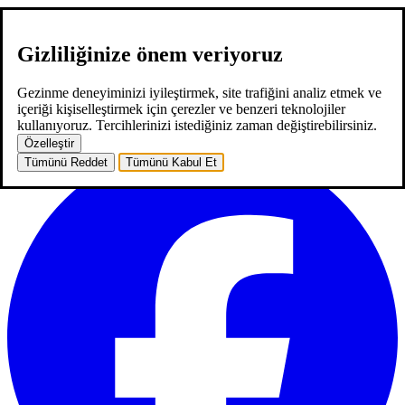
Gizliliğinize önem veriyoruz
hakkımızda
hizmetlerimiz
neler yaptık
kariyer
2
blog
iletişim
EN
Gezinme deneyiminizi iyileştirmek, site trafiğini analiz etmek ve
EN
içeriği kişiselleştirmek için çerezler ve benzeri teknolojiler
ana sayfa
hakkımızda
hizmetlerimiz
neler yaptık
kariyer
2
blog
kullanıyoruz. Tercihlerinizi istediğiniz zaman değiştirebilirsiniz.
iletişim
Özelleştir
Tümünü Reddet
Tümünü Kabul Et