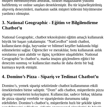
müşteri memnuniyetini artırarak, fiziksel mağazaların yükünü
hafifletmiş ve online satışları desteklemiştir. Bu tür kişiselleştirilmiş
alışveriş deneyimleri, markanın sadık müşteri kitlesini büyütmesine
yardımcı olmuştur.
3. National Geographic - Eğitim ve Bilgilendirme
Chatbot’u
National Geographic, chatbot teknolojisini eğitim amaçlı kullanarak
büyük bir başarı yakalamıştır. “NatGeoBot” isimli chatbot,
kullanıcıların doğa, hayvanlar ve bilimsel keşifler hakkında bilgi
edinmelerini sağlar. Öğrenciler ve meraklılar, botu kullanarak anlık
sorularına yanıt alabilir ve ilginç içeriklere ulaşabilirler. National
Geographic’in chatbot’u, marka imajını güçlendiren eğitici bir
deneyim sunmuş ve kullanıcıları marka ile daha derin bir bağ
kurmaya teşvik etmiştir.
4. Domino’s Pizza - Sipariş ve Teslimat Chatbot’u
Domino’s, yemek siparişi sektöründe chatbot kullanımının etkili
örneklerinden birine sahiptir. “Dom” adlı chatbot, müşterilerin pizza
siparişi vermelerini kolaylaştırır. Kullanıcılar, sadece birkaç tıklama
ile pizza siparişi verebilir ve siparişlerinin durumunu takip
edebilirler. Domino’s chatbot’u, müşterilerin hızlı bir şekilde işlem