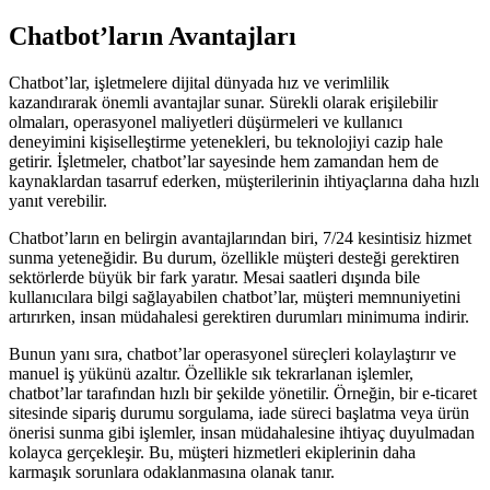
Chatbot’ların Avantajları
Chatbot’lar, işletmelere dijital dünyada hız ve verimlilik
kazandırarak önemli avantajlar sunar. Sürekli olarak erişilebilir
olmaları, operasyonel maliyetleri düşürmeleri ve kullanıcı
deneyimini kişiselleştirme yetenekleri, bu teknolojiyi cazip hale
getirir. İşletmeler, chatbot’lar sayesinde hem zamandan hem de
kaynaklardan tasarruf ederken, müşterilerinin ihtiyaçlarına daha hızlı
yanıt verebilir.
Chatbot’ların en belirgin avantajlarından biri, 7/24 kesintisiz hizmet
sunma yeteneğidir. Bu durum, özellikle müşteri desteği gerektiren
sektörlerde büyük bir fark yaratır. Mesai saatleri dışında bile
kullanıcılara bilgi sağlayabilen chatbot’lar, müşteri memnuniyetini
artırırken, insan müdahalesi gerektiren durumları minimuma indirir.
Bunun yanı sıra, chatbot’lar operasyonel süreçleri kolaylaştırır ve
manuel iş yükünü azaltır. Özellikle sık tekrarlanan işlemler,
chatbot’lar tarafından hızlı bir şekilde yönetilir. Örneğin, bir e-ticaret
sitesinde sipariş durumu sorgulama, iade süreci başlatma veya ürün
önerisi sunma gibi işlemler, insan müdahalesine ihtiyaç duyulmadan
kolayca gerçekleşir. Bu, müşteri hizmetleri ekiplerinin daha
karmaşık sorunlara odaklanmasına olanak tanır.