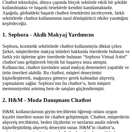
Chatbot teknolojisi, dünya çapında birçok sektörde etkili bir şekilde
kullanılmakta ve başarılı örneklerle kendini kanıtlamaktadır.
Aşağıda, globaldeki başarılı chatbot örneklerini inceleyerek, farklı
sektörlerde chatbot kullanımının nasıl dönüştürücü etkiler yarattığını
keşfedeceğiz.
1. Sephora - Akıllı Makyaj Yardımcısı
Sephora, kozmetik sektöründe chatbot kullanımıyla dikkat çeker.
Şirket, müşterilerine makyaj ürünleri hakkında önerilerde bulunan ve
farklı yüz tiplerine göre önerilerde bulunan “Sephora Virtual Artist”
chatbot’unu geliştirerek büyük bir başarıya imza atmıştır.
Kullanıcılar, chatbot üzerinden sanal makyaj denemeleri yapabilir ve
ürün önerileri alabilir. Bu chatbot, müşteri deneyimini
kişiselleştirerek, mağazaya gitmeye gerek kalmadan alışveriş
yapmalarını sağlar. Sephora’nın bu chatbot’u, hem müşteri
memnuniyetini artırmış hem de satışları güçlendirmiştir.
2. H&M - Moda Danışmanı Chatbot
H&M, kullanıcılarının giyim tercihlerini öğrenip onlara uygun
kıyafet önerileri sunan bir chatbot geliştirmiştir. Chatbot, müşterilerin
alışveriş tercihlerini, beden ölçülerini ve tarzlarını analiz ederek
kişiselleştirilmiş alışveriş deneyimi sunar. H&M’in chatbot’u,