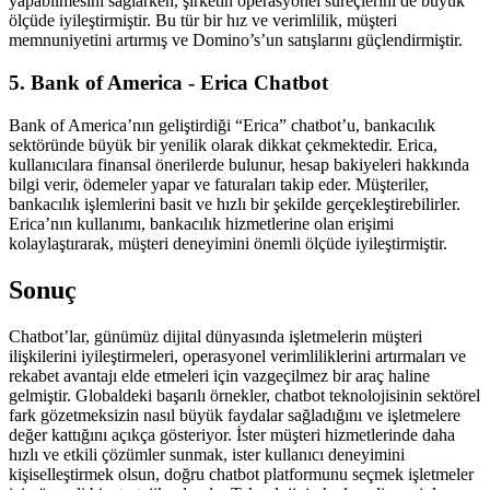
yapabilmesini sağlarken, şirketin operasyonel süreçlerini de büyük
ölçüde iyileştirmiştir. Bu tür bir hız ve verimlilik, müşteri
memnuniyetini artırmış ve Domino’s’un satışlarını güçlendirmiştir.
5. Bank of America - Erica Chatbot
Bank of America’nın geliştirdiği “Erica” chatbot’u, bankacılık
sektöründe büyük bir yenilik olarak dikkat çekmektedir. Erica,
kullanıcılara finansal önerilerde bulunur, hesap bakiyeleri hakkında
bilgi verir, ödemeler yapar ve faturaları takip eder. Müşteriler,
bankacılık işlemlerini basit ve hızlı bir şekilde gerçekleştirebilirler.
Erica’nın kullanımı, bankacılık hizmetlerine olan erişimi
kolaylaştırarak, müşteri deneyimini önemli ölçüde iyileştirmiştir.
Sonuç
Chatbot’lar, günümüz dijital dünyasında işletmelerin müşteri
ilişkilerini iyileştirmeleri, operasyonel verimliliklerini artırmaları ve
rekabet avantajı elde etmeleri için vazgeçilmez bir araç haline
gelmiştir. Globaldeki başarılı örnekler, chatbot teknolojisinin sektörel
fark gözetmeksizin nasıl büyük faydalar sağladığını ve işletmelere
değer kattığını açıkça gösteriyor. İster müşteri hizmetlerinde daha
hızlı ve etkili çözümler sunmak, ister kullanıcı deneyimini
kişiselleştirmek olsun, doğru chatbot platformunu seçmek işletmeler