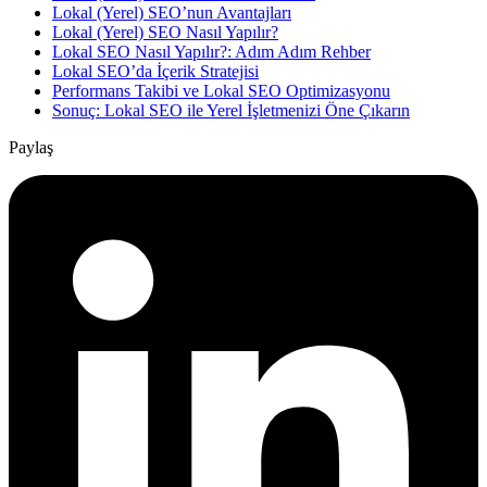
Lokal (Yerel) SEO’nun Avantajları
Lokal (Yerel) SEO Nasıl Yapılır?
Lokal SEO Nasıl Yapılır?: Adım Adım Rehber
Lokal SEO’da İçerik Stratejisi
Performans Takibi ve Lokal SEO Optimizasyonu
Sonuç: Lokal SEO ile Yerel İşletmenizi Öne Çıkarın
Paylaş