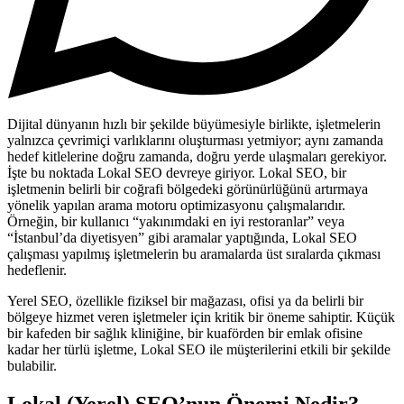
Dijital dünyanın hızlı bir şekilde büyümesiyle birlikte, işletmelerin
yalnızca çevrimiçi varlıklarını oluşturması yetmiyor; aynı zamanda
hedef kitlelerine doğru zamanda, doğru yerde ulaşmaları gerekiyor.
İşte bu noktada Lokal SEO devreye giriyor. Lokal SEO, bir
işletmenin belirli bir coğrafi bölgedeki görünürlüğünü artırmaya
yönelik yapılan arama motoru optimizasyonu çalışmalarıdır.
Örneğin, bir kullanıcı “yakınımdaki en iyi restoranlar” veya
“İstanbul’da diyetisyen” gibi aramalar yaptığında, Lokal SEO
çalışması yapılmış işletmelerin bu aramalarda üst sıralarda çıkması
hedeflenir.
Yerel SEO, özellikle fiziksel bir mağazası, ofisi ya da belirli bir
bölgeye hizmet veren işletmeler için kritik bir öneme sahiptir. Küçük
bir kafeden bir sağlık kliniğine, bir kuaförden bir emlak ofisine
kadar her türlü işletme, Lokal SEO ile müşterilerini etkili bir şekilde
bulabilir.
Lokal (Yerel) SEO’nun Önemi Nedir?