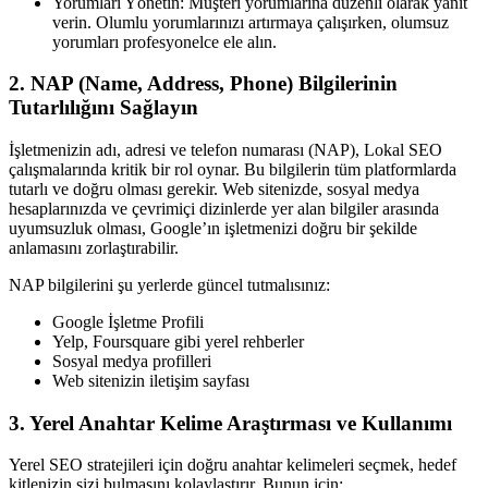
Yorumları Yönetin: Müşteri yorumlarına düzenli olarak yanıt
verin. Olumlu yorumlarınızı artırmaya çalışırken, olumsuz
yorumları profesyonelce ele alın.
2. NAP (Name, Address, Phone) Bilgilerinin
Tutarlılığını Sağlayın
İşletmenizin adı, adresi ve telefon numarası (NAP), Lokal SEO
çalışmalarında kritik bir rol oynar. Bu bilgilerin tüm platformlarda
tutarlı ve doğru olması gerekir. Web sitenizde, sosyal medya
hesaplarınızda ve çevrimiçi dizinlerde yer alan bilgiler arasında
uyumsuzluk olması, Google’ın işletmenizi doğru bir şekilde
anlamasını zorlaştırabilir.
NAP bilgilerini şu yerlerde güncel tutmalısınız:
Google İşletme Profili
Yelp, Foursquare gibi yerel rehberler
Sosyal medya profilleri
Web sitenizin iletişim sayfası
3. Yerel Anahtar Kelime Araştırması ve Kullanımı
Yerel SEO stratejileri için doğru anahtar kelimeleri seçmek, hedef
kitlenizin sizi bulmasını kolaylaştırır. Bunun için: