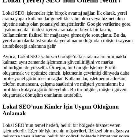
Lokal SEO, işletmeler için birçok avantaj sağlar. İlk olarak, yerel
arama yapan kullanıcılar genellikle satın alma veya hizmet alma
niyetine sahip olan potansiyel müşterilerdir. Google verilerine göre,
“yakınımdaki” ifadesi içeren aramaların büyük bir kısmı,
kullanıcıların fiziksel bir mağazaya gitmesiyle sonuçlanır. Bu da,
yerel aramalarda üst sıralarda yer almanın doğrudan müşteri sayısını
artırabileceği anlamına gelir.
Ayrıca, Lokal SEO yalnızca Google’daki sıralamaları artırmakla
kalmaz; aynı zamanda işletmenin güvenilirliğini ve marka
bilinirliğini de yükseltir. Örneğin, bir Google İşletme Profili
oluşturmak ve optimize etmek, işletmenin çevrimiçi dünyada daha
profesyonel görünmesini sağlar. Kullanıcılar, işletmenin adresini,
telefon numarasını, çalışma saatlerini ve müşteri yorumlarını bu
profilden kolayca görüntüleyebilir. Bu tür bilgiler, müşteri güveni
oluşturarak dönüşüm oranlarını artırabilir.
Lokal SEO’nun Kimler İçin Uygun Olduğunu
Anlamak
Lokal SEO’nun temel hedefi, belirli bir bölgede hizmet veren
işletmelerdir. Eğer bir işletmenin müşterileri, fiziksel bir mağazaya
geliyorsa veya işletme, belirli bir coğrafi bölgede hizmet veriyorsa,