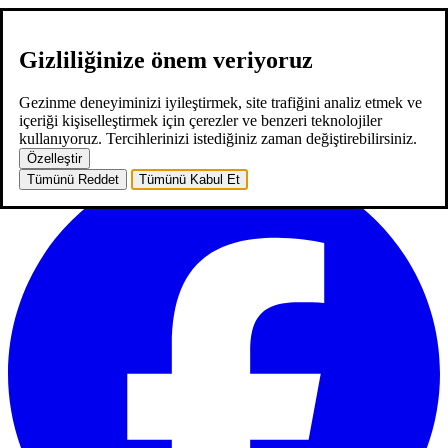
Gizliliğinize önem veriyoruz
hakkımızda
hizmetlerimiz
neler yaptık
kariyer
2
blog
iletişim
EN
Gezinme deneyiminizi iyileştirmek, site trafiğini analiz etmek ve
EN
içeriği kişiselleştirmek için çerezler ve benzeri teknolojiler
ana sayfa
hakkımızda
hizmetlerimiz
neler yaptık
kariyer
2
blog
kullanıyoruz. Tercihlerinizi istediğiniz zaman değiştirebilirsiniz.
iletişim
Özelleştir
Tümünü Reddet
Tümünü Kabul Et