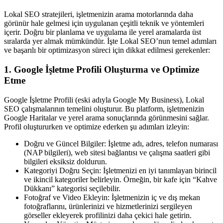
Lokal SEO stratejileri, işletmenizin arama motorlarında daha
görünür hale gelmesi için uygulanan çeşitli teknik ve yöntemleri
içerir. Doğru bir planlama ve uygulama ile yerel aramalarda üst
sıralarda yer almak mümkündür. İşte Lokal SEO’nun temel adımları
ve başarılı bir optimizasyon süreci için dikkat edilmesi gerekenler:
1. Google İşletme Profili Oluşturma ve Optimize
Etme
Google İşletme Profili (eski adıyla Google My Business), Lokal
SEO çalışmalarının temelini oluşturur. Bu platform, işletmenizin
Google Haritalar ve yerel arama sonuçlarında görünmesini sağlar.
Profil oluştururken ve optimize ederken şu adımları izleyin:
Doğru ve Güncel Bilgiler: İşletme adı, adres, telefon numarası
(NAP bilgileri), web sitesi bağlantısı ve çalışma saatleri gibi
bilgileri eksiksiz doldurun.
Kategoriyi Doğru Seçin: İşletmenizi en iyi tanımlayan birincil
ve ikincil kategoriler belirleyin. Örneğin, bir kafe için “Kahve
Dükkanı” kategorisi seçilebilir.
Fotoğraf ve Video Ekleyin: İşletmenizin iç ve dış mekan
fotoğraflarını, ürünlerinizi ve hizmetlerinizi sergileyen
görseller ekleyerek profilinizi daha çekici hale getirin.