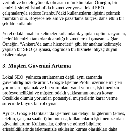
verimli ve hedefe yönelik olmasını mümkün kılar. Örneğin, bir
temizlik şirketi İstanbul’da hizmet veriyorsa, lokal SEO
çalışmalarıyla sadece İstanbul’daki kullanıcıların ilgisini çekmek
mümkün olur. Böylece reklam ve pazarlama bütçesi daha etkili bir
şekilde kullanılır.
Yerel odaklı anahtar kelimeler kullanılarak yapılan optimizasyonlar,
hedef kitlenizin tam olarak aradığı hizmetlere ulaşmasını sağlar.
Örneğin, “Ankara’da tamir hizmetleri” gibi bir anahtar kelimeyle
yapılan bir SEO çalışması, doğrudan bu hizmete ihtiyaç duyan
kişilere ulaşır.
3. Müşteri Güvenini Artırma
Lokal SEO, yalnızca sıralamanızı değil, aynı zamanda
güvenilirliğinizi de artırır. Google İşletme Profili üzerinde müşteri
yorumları toplamak ve bu yorumlara yanıt vermek, işletmenizin
profesyonelliğini ve müşteri odaklı yaklaşımını ortaya koyar.
Özellikle olumlu yorumlar, potansiyel müşterilerin karar verme
sürecinde büyük bir rol oynar.
Ayrıca, Google Haritalar’da işletmenizin detaylı bilgilerinin (adres,
telefon, çalışma saatleri) bulunması, kullanıcıların işletmenize olan
güvenini artırır. Kullanıcılar, doğru ve güncel bilgilere
erişebildiklerinde işletmenizle etkileşim kurma olasılıkları daha