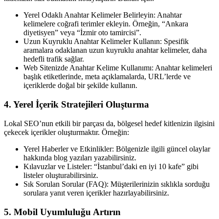
Yerel Odaklı Anahtar Kelimeler Belirleyin: Anahtar
kelimelere coğrafi terimler ekleyin. Örneğin, “Ankara
diyetisyen” veya “İzmir oto tamircisi”.
Uzun Kuyruklu Anahtar Kelimeler Kullanın: Spesifik
aramalara odaklanan uzun kuyruklu anahtar kelimeler, daha
hedefli trafik sağlar.
Web Sitenizde Anahtar Kelime Kullanımı: Anahtar kelimeleri
başlık etiketlerinde, meta açıklamalarda, URL’lerde ve
içeriklerde doğal bir şekilde kullanın.
4. Yerel İçerik Stratejileri Oluşturma
Lokal SEO’nun etkili bir parçası da, bölgesel hedef kitlenizin ilgisini
çekecek içerikler oluşturmaktır. Örneğin:
Yerel Haberler ve Etkinlikler: Bölgenizle ilgili güncel olaylar
hakkında blog yazıları yazabilirsiniz.
Kılavuzlar ve Listeler: “İstanbul’daki en iyi 10 kafe” gibi
listeler oluşturabilirsiniz.
Sık Sorulan Sorular (FAQ): Müşterilerinizin sıklıkla sorduğu
sorulara yanıt veren içerikler hazırlayabilirsiniz.
5. Mobil Uyumluluğu Artırın