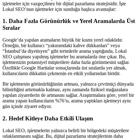
işletmeler için vazgeçilmez bir dijital pazarlama stratejisidir. İşte
Lokal SEO’nun işletmeler için sunduğu başlıca avantajlar:
1. Daha Fazla Görünürlük ve Yerel Aramalarda Üst
Sıralar
Google’da yapılan aramaların büyük bir kısmı yerel odaklıdır.
Örneğin, bir kullanıcı “yakınımdaki kahve dükkanları” veya
“İstanbul’da diyetisyen” gibi terimlerle arama yaptığında, Lokal
SEO çalışması yapılmış işletmeler bu aramalarda öne çıkar. Bu,
işletmenizin potansiyel müşterilere daha fazla görünmesini sağlar.
Özellikle Google Haritalar sonuçlarında üst sıralarda yer almak,
kullanıcıların dikkatini çekmenin en etkili yollarından biridir.
Bir işletmenin görünürlüğünün artması, yalnızca çevrimiçi dünyada
bilinirliğini artırmakla kalmaz, aynı zamanda fiziksel mağazalara
yapılan ziyaretlerin de artmasını sağlar. Araştırmalara göre, yerel bir
arama yapan kullanıcıların %76’sı, arama yaptıkları işletmeyi aynı
gün içinde ziyaret ediyor.
2. Hedef Kitleye Daha Etkili Ulaşım
Lokal SEO, işletmelerin yalnızca belirli bir bölgedeki müşterilere
odaklanmasını sağlar. Bu, dijital pazarlama stratejilerinin daha