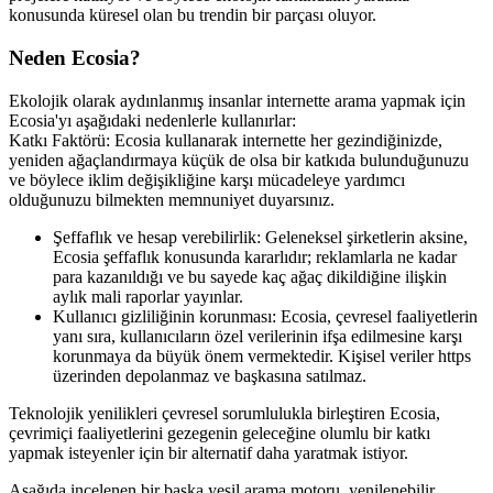
konusunda küresel olan bu trendin bir parçası oluyor.
Neden Ecosia?
Ekolojik olarak aydınlanmış insanlar internette arama yapmak için
Ecosia'yı aşağıdaki nedenlerle kullanırlar:
Katkı Faktörü: Ecosia kullanarak internette her gezindiğinizde,
yeniden ağaçlandırmaya küçük de olsa bir katkıda bulunduğunuzu
ve böylece iklim değişikliğine karşı mücadeleye yardımcı
olduğunuzu bilmekten memnuniyet duyarsınız.
Şeffaflık ve hesap verebilirlik:
Geleneksel şirketlerin aksine,
Ecosia şeffaflık konusunda kararlıdır; reklamlarla ne kadar
para kazanıldığı ve bu sayede kaç ağaç dikildiğine ilişkin
aylık mali raporlar yayınlar.
Kullanıcı gizliliğinin korunması:
Ecosia, çevresel faaliyetlerin
yanı sıra, kullanıcıların özel verilerinin ifşa edilmesine karşı
korunmaya da büyük önem vermektedir. Kişisel veriler https
üzerinden depolanmaz ve başkasına satılmaz.
Teknolojik yenilikleri çevresel sorumlulukla birleştiren Ecosia,
çevrimiçi faaliyetlerini gezegenin geleceğine olumlu bir katkı
yapmak isteyenler için bir alternatif daha yaratmak istiyor.
Aşağıda incelenen bir başka yeşil arama motoru, yenilenebilir