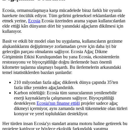
Ecosia, ormansızlaşmaya karşı mücadelede biraz farklı bir oyunla
harekete öncülük ediyor. Tüm gelirini geleneksel reklamlardan elde
etmek yerine,
Ecosia
Ecosia üzerinden arama yapan kullanıcılardan
elde ettiği kârı dünyanın dört bir yanındaki ağaçların dikilmesi için
kullanıyor.
Basit ve etkili bir model olan bu uygulama, kullanıcıların gezinme
alışkanlıklarını değiştirmeye zorlamadan çevre için daha iyi bir
geleceğin parçası olmalarını sağlıyor. Ecosia Ağaç Dikme
Girişiminin Etkisi Kuruluşundan bu yana Ecosia, ekosistemlerin
restorasyonu ve biyoçeşitliliğe doğru ilerlemede bazı önemli
kilometre taşlarına ulaşmayı başardı. Bu ilerlemelerin arkasındaki
temel istatistiklerden bazıları şunlardır:
210 milyondan fazla ağaç dikilerek dünya çapında 35'ten
fazla ülke yeniden ağaçlandırıldı.
Karbon nötrlüğü:
Ecosia tüm sunucularının yenilenebilir
enerji kaynaklarıyla çalışmasını sağlıyor. Biyoçeşitliliği
destekleyen
Ecosia'nın finanse ettiği
projeler sadece ağaç
dikmeyi içermiyor, aynı zamanda nesli tükenmekte olan türleri
koruyor ve yerel toplulukları destekliyor.
Her türden insan Ecosia'yı standart arama motoru haline getirerek bu
projelere katılıyor ve böylece ekolojik farkındalık yaratma