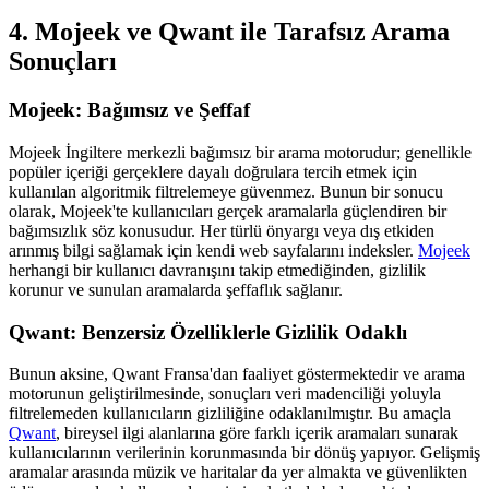
4. Mojeek ve Qwant ile Tarafsız Arama
Sonuçları
Mojeek: Bağımsız ve Şeffaf
Mojeek İngiltere merkezli bağımsız bir arama motorudur; genellikle
popüler içeriği gerçeklere dayalı doğrulara tercih etmek için
kullanılan algoritmik filtrelemeye güvenmez. Bunun bir sonucu
olarak, Mojeek'te kullanıcıları gerçek aramalarla güçlendiren bir
bağımsızlık söz konusudur. Her türlü önyargı veya dış etkiden
arınmış bilgi sağlamak için kendi web sayfalarını indeksler.
Mojeek
herhangi bir kullanıcı davranışını takip etmediğinden, gizlilik
korunur ve sunulan aramalarda şeffaflık sağlanır.
Qwant: Benzersiz Özelliklerle Gizlilik Odaklı
Bunun aksine, Qwant Fransa'dan faaliyet göstermektedir ve arama
motorunun geliştirilmesinde, sonuçları veri madenciliği yoluyla
filtrelemeden kullanıcıların gizliliğine odaklanılmıştır. Bu amaçla
Qwant
, bireysel ilgi alanlarına göre farklı içerik aramaları sunarak
kullanıcılarının verilerinin korunmasında bir dönüş yapıyor. Gelişmiş
aramalar arasında müzik ve haritalar da yer almakta ve güvenlikten