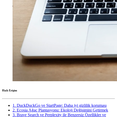
Hızlı Erişim
1. DuckDuckGo ve StartPage: Daha iyi gizlilik koruması
2. Ecosia Ağaç Plantasyonu: Ekoloji Değişimini Getirmek
3. Brave Search ve Perplexity ile Benzersiz Özellikler ve