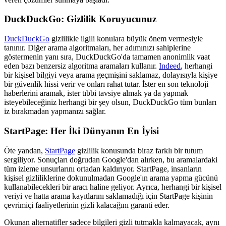
DuckDuckGo: Gizlilik Koruyucunuz
DuckDuckGo
gizlilikle ilgili konulara büyük önem vermesiyle
tanınır. Diğer arama algoritmaları, her adımınızı sahiplerine
göstermenin yanı sıra, DuckDuckGo'da tamamen anonimlik vaat
eden bazı benzersiz algoritma aramaları kullanır.
Indeed
, herhangi
bir kişisel bilgiyi veya arama geçmişini saklamaz, dolayısıyla kişiye
bir güvenlik hissi verir ve onları rahat tutar. İster en son teknoloji
haberlerini aramak, ister tıbbi tavsiye almak ya da yapmak
isteyebileceğiniz herhangi bir şey olsun, DuckDuckGo tüm bunları
iz bırakmadan yapmanızı sağlar.
StartPage: Her İki Dünyanın En İyisi
Öte yandan,
StartPage
gizlilik konusunda biraz farklı bir tutum
sergiliyor. Sonuçları doğrudan Google'dan alırken, bu aramalardaki
tüm izleme unsurlarını ortadan kaldırıyor. StartPage, insanların
kişisel gizliliklerine dokunulmadan Google'ın arama yapma gücünü
kullanabilecekleri bir aracı haline geliyor. Ayrıca, herhangi bir kişisel
veriyi ve hatta arama kayıtlarını saklamadığı için StartPage kişinin
çevrimiçi faaliyetlerinin gizli kalacağını garanti eder.
Okunan alternatifler sadece bilgileri gizli tutmakla kalmayacak, aynı