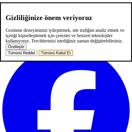
Gizliliğinize önem veriyoruz
hakkımızda
hizmetlerimiz
neler yaptık
kariyer
2
blog
iletişim
EN
Gezinme deneyiminizi iyileştirmek, site trafiğini analiz etmek ve
EN
içeriği kişiselleştirmek için çerezler ve benzeri teknolojiler
ana sayfa
hakkımızda
hizmetlerimiz
neler yaptık
kariyer
2
blog
kullanıyoruz. Tercihlerinizi istediğiniz zaman değiştirebilirsiniz.
iletişim
Özelleştir
Tümünü Reddet
Tümünü Kabul Et