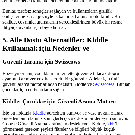
ödün vermeden kullanıcı deneyimine katkıda bulunmaktadır.
Bunlar, tarafsız sonuçlar sağlayan ve kullanıcıların gizlilik
endişelerine kartal gözüyle bakan ideal arama motorlarıdır. Bu
şekilde, çevrimiçi aramalarını gerçekleştirirken büyük bir resme
ihtiyaç duyanlar için faydalıdırlar.
5. Aile Dostu Alternatifler: Kiddle
Kullanmak için Nedenler ve
Güvenli Tarama için Swisscows
Ebeveynler için, çocuklarını internette güvende tutacak doğru
ayarlara karar vermek hala zorlu bir görevdir. Aileler için ünlü
güvenli arama motorlarından bazıları Kiddle ve
Swisscows
. Bunlar
çocuklar için en iyi ortamı sağlar.
Kiddle: Çocuklar için Güvenli Arama Motoru
İşte bu noktada
Kiddle
gerçekten parlıyor ve yaşa uygun olarak
önceden tanımlanmış sonuçlarla çocuk dostu bir deneyim sunuyor.
Google Güvenli Arama tarafından desteklenen Kiddle,
kids
'in
görmemesi gereken şeyleri filtreler ve bilgileri büyük küçük
resimlere ve anlaşılması kolay tanımlara indirger. Tasarım, genç