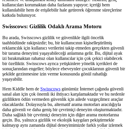
kullanıcıları korumaktan daha fazlasını yapıyor; içeriği hem
kullanılabilir hem de erişilebilir hale getirerek öğrenme süreçlerine
katkıda bulunuyor.
Swisscows: Gizlilik Odaklı Arama Motoru
Bu arada, Swisscows gizlilik ve güvenlikle ilgili öncelik
taahhüdünde rakipsizdir; bu, bir kullanıcının kişiselleştirilmiş
reklamcılık için kullanıcı verilerini takip etmeden gerçekten güvenli
bir tarama deneyimi yaşayabileceği anlamına gelir. Bu, dijital ayak
izi bırakmaktan rahatsız olan kullanıcılar için çok çekici olabilecek
bir özelliktir. Swisscows ayrıca yetişkinlere yönelik içerikleri de
sonuçlarından engeller; böylece ebeveynler çocuklarının güvenli bir
şekilde gezinmesine izin verme konusunda gönül rahatlığı
yaşayabilir.
Hem Kiddle hem de
Swisscows
günümüz İnternet çağında güvenli
sanal alan için çok önemli iki ihtiyacı karşılamaktadır ve bu nedenle
gizlilikten ödün vermeden güvenlik için ailede vazgeçilmez araçlar
olacaklardır. Dolayısıyla bu, alternatif arama motorları aracılığıyla
daha güvenli ve daha geniş bir çevrimiçi deneyim oluşturmaktadır.
Daha sağlıklı bir çevrimiçi deneyim için diğer arama motorlarına
geçin. Bu, yalnızca gizlilik ve ekolojik kaygıları pekiştirmekle
kalmayıp aynı zamanda dijital deneyimimizde farklı yollar izlemek