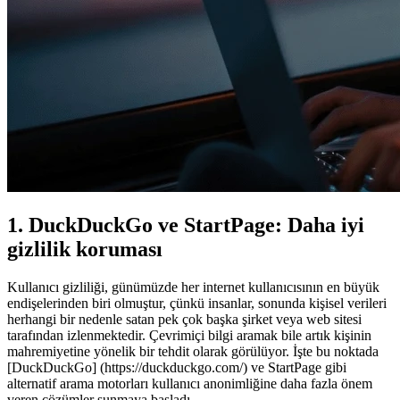
1. DuckDuckGo ve StartPage: Daha iyi
gizlilik koruması
Kullanıcı gizliliği, günümüzde her internet kullanıcısının en büyük
endişelerinden biri olmuştur, çünkü insanlar, sonunda kişisel verileri
herhangi bir nedenle satan pek çok başka şirket veya web sitesi
tarafından izlenmektedir. Çevrimiçi bilgi aramak bile artık kişinin
mahremiyetine yönelik bir tehdit olarak görülüyor. İşte bu noktada
[DuckDuckGo] (https://duckduckgo.com/) ve StartPage gibi
alternatif arama motorları kullanıcı anonimliğine daha fazla önem
veren çözümler sunmaya başladı.