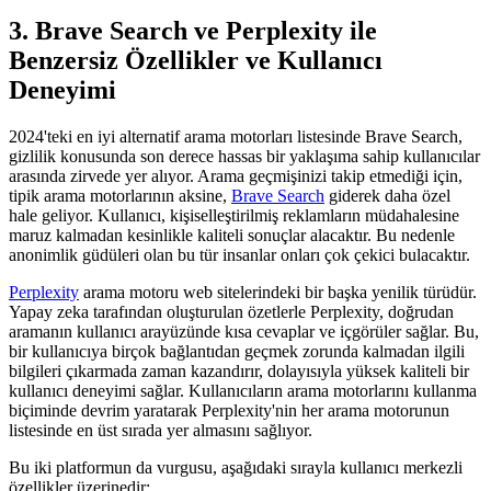
3. Brave Search ve Perplexity ile
Benzersiz Özellikler ve Kullanıcı
Deneyimi
2024'teki en iyi alternatif arama motorları listesinde Brave Search,
gizlilik konusunda son derece hassas bir yaklaşıma sahip kullanıcılar
arasında zirvede yer alıyor. Arama geçmişinizi takip etmediği için,
tipik arama motorlarının aksine,
Brave Search
giderek daha özel
hale geliyor. Kullanıcı, kişiselleştirilmiş reklamların müdahalesine
maruz kalmadan kesinlikle kaliteli sonuçlar alacaktır. Bu nedenle
anonimlik güdüleri olan bu tür insanlar onları çok çekici bulacaktır.
Perplexity
arama motoru web sitelerindeki bir başka yenilik türüdür.
Yapay zeka tarafından oluşturulan özetlerle Perplexity, doğrudan
aramanın kullanıcı arayüzünde kısa cevaplar ve içgörüler sağlar. Bu,
bir kullanıcıya birçok bağlantıdan geçmek zorunda kalmadan ilgili
bilgileri çıkarmada zaman kazandırır, dolayısıyla yüksek kaliteli bir
kullanıcı deneyimi sağlar. Kullanıcıların arama motorlarını kullanma
biçiminde devrim yaratarak Perplexity'nin her arama motorunun
listesinde en üst sırada yer almasını sağlıyor.
Bu iki platformun da vurgusu, aşağıdaki sırayla kullanıcı merkezli
özellikler üzerinedir: