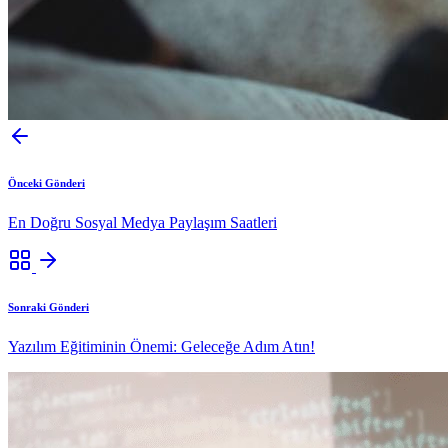
Önceki Gönderi
En Doğru Sosyal Medya Paylaşım Saatleri
Sonraki Gönderi
Yazılım Eğitiminin Önemi: Geleceğe Adım Atın!