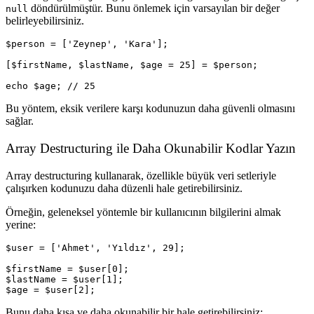
döndürülmüştür. Bunu önlemek için varsayılan bir değer
null
belirleyebilirsiniz.
$person = ['Zeynep', 'Kara'];

[$firstName, $lastName, $age = 25] = $person;

Bu yöntem, eksik verilere karşı kodunuzun daha güvenli olmasını
sağlar.
Array Destructuring ile Daha Okunabilir Kodlar Yazın
Array destructuring kullanarak, özellikle büyük veri setleriyle
çalışırken kodunuzu daha düzenli hale getirebilirsiniz.
Örneğin, geleneksel yöntemle bir kullanıcının bilgilerini almak
yerine:
$user = ['Ahmet', 'Yıldız', 29];

$firstName = $user[0];

$lastName = $user[1];

Bunu daha kısa ve daha okunabilir bir hale getirebilirsiniz: