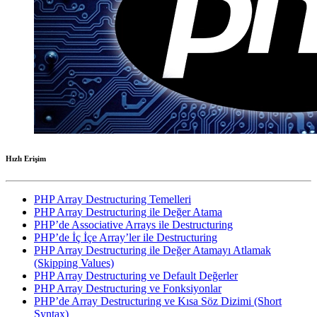
Hızlı Erişim
PHP Array Destructuring Temelleri
PHP Array Destructuring ile Değer Atama
PHP’de Associative Arrays ile Destructuring
PHP’de İç İçe Array’ler ile Destructuring
PHP Array Destructuring ile Değer Atamayı Atlamak
(Skipping Values)
PHP Array Destructuring ve Default Değerler
PHP Array Destructuring ve Fonksiyonlar
PHP’de Array Destructuring ve Kısa Söz Dizimi (Short
Syntax)