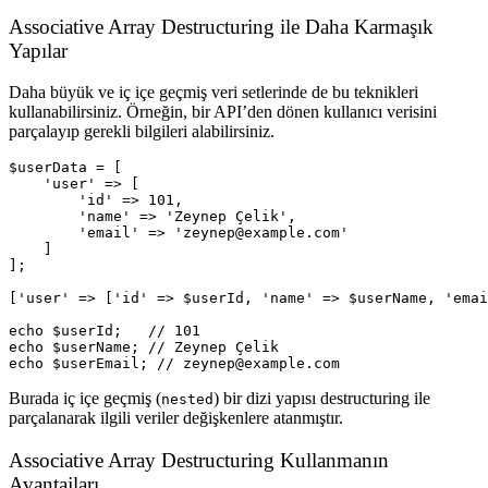
Associative Array Destructuring ile Daha Karmaşık
Yapılar
Daha büyük ve iç içe geçmiş veri setlerinde de bu teknikleri
kullanabilirsiniz. Örneğin, bir API’den dönen kullanıcı verisini
parçalayıp gerekli bilgileri alabilirsiniz.
$userData = [

    'user' => [

        'id' => 101,

        'name' => 'Zeynep Çelik',

        'email' => 'zeynep@example.com'

    ]

];

['user' => ['id' => $userId, 'name' => $userName, 'emai
echo $userId;   // 101

echo $userName; // Zeynep Çelik

Burada iç içe geçmiş (
) bir dizi yapısı destructuring ile
nested
parçalanarak ilgili veriler değişkenlere atanmıştır.
Associative Array Destructuring Kullanmanın
Avantajları