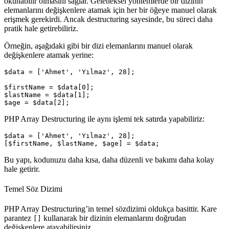
okunabilir olmasını sağlar. Geleneksel yöntemlerde bir dizinin
elemanlarını değişkenlere atamak için her bir öğeye manuel olarak
erişmek gerekirdi. Ancak destructuring sayesinde, bu süreci daha
pratik hale getirebiliriz.
Örneğin, aşağıdaki gibi bir dizi elemanlarını manuel olarak
değişkenlere atamak yerine:
$data = ['Ahmet', 'Yılmaz', 28];

$firstName = $data[0];

$lastName = $data[1];

PHP Array Destructuring ile aynı işlemi tek satırda yapabiliriz:
$data = ['Ahmet', 'Yılmaz', 28];

Bu yapı, kodunuzu
daha kısa
,
daha düzenli
ve
bakımı daha kolay
hale getirir.
Temel Söz Dizimi
PHP Array Destructuring’in temel sözdizimi oldukça basittir. Kare
parantez
kullanarak bir dizinin elemanlarını doğrudan
[]
değişkenlere atayabilirsiniz.