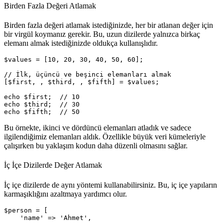
Birden Fazla Değeri Atlamak
Birden fazla değeri atlamak istediğinizde, her bir atlanan değer için
bir virgül koymanız gerekir. Bu, uzun dizilerde yalnızca birkaç
elemanı almak istediğinizde oldukça kullanışlıdır.
$values = [10, 20, 30, 40, 50, 60];

// İlk, üçüncü ve beşinci elemanları almak

[$first, , $third, , $fifth] = $values;

echo $first;  // 10

echo $third;  // 30

Bu örnekte, ikinci ve dördüncü elemanları atladık ve sadece
ilgilendiğimiz elemanları aldık. Özellikle büyük veri kümeleriyle
çalışırken bu yaklaşım kodun daha düzenli olmasını sağlar.
İç İçe Dizilerde Değer Atlamak
İç içe dizilerde de aynı yöntemi kullanabilirsiniz. Bu, iç içe yapıların
karmaşıklığını azaltmaya yardımcı olur.
$person = [

    'name' => 'Ahmet',
