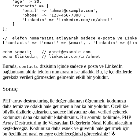
    'age' => 30,

    'contacts' => [

        'email' => 'ahmet@example.com',

        'phone' => '123-456-7890',

        'linkedin' => 'linkedin.com/in/ahmet'

    ]

];

// Telefon numarasını atlayarak sadece e-posta ve Linke
['contacts' => ['email' => $email, , 'linkedin' => $lin
echo $email;    // ahmet@example.com

Burada,
dizisinin içinde sadece e-posta ve LinkedIn
contacts
bağlantısını aldık; telefon numarasını ise atladık. Bu, iç içe dizilerde
gereksiz verileri görmezden gelmenin etkili bir yoludur.
Sonuç
PHP array destructuring ile değer atlamayı öğrenmek, kodunuzu
daha temiz ve odaklı hale getirmenin harika bir yoludur. Özellikle
büyük dizilerle çalışırken, sadece ihtiyacınız olan verileri çekerek
kodunuzu daha okunabilir kılabilirsiniz. Bir sonraki bölümde,
PHP
Array Destructuring ile Varsayılan Değerlerin Nasıl Kullanılacağını
keşfedeceğiz. Kodunuzu daha esnek ve güvenli hale getirmek için
bu özellikleri nasıl entegre edebileceğinizi göreceksiniz! 🌟