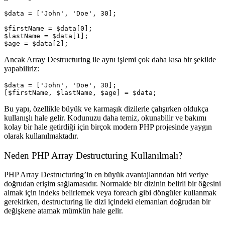
$data = ['John', 'Doe', 30];

$firstName = $data[0];

$lastName = $data[1];

Ancak Array Destructuring ile aynı işlemi çok daha kısa bir şekilde
yapabiliriz:
$data = ['John', 'Doe', 30];

Bu yapı, özellikle büyük ve karmaşık dizilerle çalışırken oldukça
kullanışlı hale gelir. Kodunuzu daha
temiz
,
okunabilir
ve
bakımı
kolay
bir hale getirdiği için birçok modern PHP projesinde yaygın
olarak kullanılmaktadır.
Neden PHP Array Destructuring Kullanılmalı?
PHP Array Destructuring’in en büyük avantajlarından biri
veriye
doğrudan erişim sağlaması
dır. Normalde bir dizinin belirli bir öğesini
almak için indeks belirlemek veya
foreach
gibi döngüler kullanmak
gerekirken, destructuring ile dizi içindeki elemanları
doğrudan bir
değişkene atamak
mümkün hale gelir.