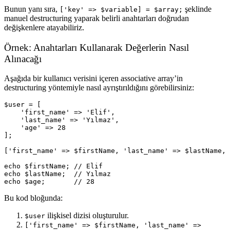
Bunun yanı sıra,
şeklinde
['key' => $variable] = $array;
manuel destructuring yaparak belirli anahtarları doğrudan
değişkenlere atayabiliriz.
Örnek: Anahtarları Kullanarak Değerlerin Nasıl
Alınacağı
Aşağıda bir kullanıcı verisini içeren associative array’in
destructuring yöntemiyle nasıl ayrıştırıldığını görebilirsiniz:
$user = [

    'first_name' => 'Elif',

    'last_name' => 'Yılmaz',

    'age' => 28

];

['first_name' => $firstName, 'last_name' => $lastName, 
echo $firstName; // Elif

echo $lastName;  // Yılmaz

Bu kod bloğunda:
ilişkisel dizisi oluşturulur.
$user
['first_name' => $firstName, 'last_name' =>