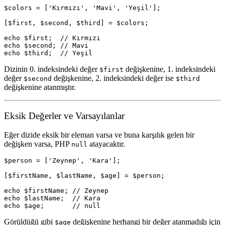
$colors = ['Kırmızı', 'Mavi', 'Yeşil'];

[$first, $second, $third] = $colors;

echo $first;  // Kırmızı

echo $second; // Mavi

Dizinin 0. indeksindeki değer
değişkenine, 1. indeksindeki
$first
değer
değişkenine, 2. indeksindeki değer ise
$second
$third
değişkenine atanmıştır.
Eksik Değerler ve Varsayılanlar
Eğer dizide eksik bir eleman varsa ve buna karşılık gelen bir
değişken varsa, PHP
atayacaktır.
null
$person = ['Zeynep', 'Kara'];

[$firstName, $lastName, $age] = $person;

echo $firstName; // Zeynep

echo $lastName;  // Kara

Görüldüğü gibi
değişkenine herhangi bir değer atanmadığı için
$age