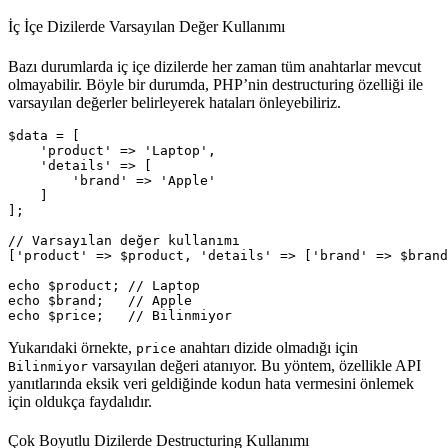
İç İçe Dizilerde Varsayılan Değer Kullanımı
Bazı durumlarda iç içe dizilerde her zaman tüm anahtarlar mevcut
olmayabilir. Böyle bir durumda, PHP’nin destructuring özelliği ile
varsayılan değerler belirleyerek hataları önleyebiliriz.
$data = [

    'product' => 'Laptop',

    'details' => [

        'brand' => 'Apple'

    ]

];

// Varsayılan değer kullanımı

['product' => $product, 'details' => ['brand' => $brand
echo $product; // Laptop

echo $brand;   // Apple

Yukarıdaki örnekte,
anahtarı dizide olmadığı için
price
varsayılan değeri atanıyor. Bu yöntem, özellikle API
Bilinmiyor
yanıtlarında eksik veri geldiğinde kodun hata vermesini önlemek
için oldukça faydalıdır.
Çok Boyutlu Dizilerde Destructuring Kullanımı