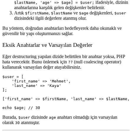
ifadesiyle, dizinin
$lastName, 'age' => $age] = $user;
anahtarlarına karşılık gelen değişkenler belirlenir.
Artık
,
ve
değişkenleri,
$firstName
$lastName
$age
$user
dizisindeki ilgili değerlere atanmış olur.
Bu yöntem, doğrudan anahtarları hedefleyerek daha okunaklı ve
güvenilir bir yapı oluşturmanızı sağlar.
Eksik Anahtarlar ve Varsayılan Değerler
Eğer destructuring yapılan dizide belirtilen bir anahtar yoksa, PHP
hata verecektir. Bunu önlemek için
(null coalescing operator)
??
kullanarak varsayılan değer atayabilirsiniz.
$user = [

    'first_name' => 'Mehmet',

    'last_name' => 'Kaya'

];

['first_name' => $firstName, 'last_name' => $lastName, 
Burada,
dizisinde
anahtarı olmadığı için varsayılan
$user
age
olarak
atanmıştır.
30