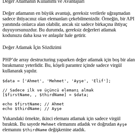
Değer Atlamanın Kullanımı ve Avantajları
Değer atlamanın en büyük avantajı, gereksiz verilerle uğraşmadan
sadece ihtiyacınız olan elemanları çekebilmenizdir. Örneğin, bir API
yanıtında onlarca alan olabilir, ancak siz sadece birkaçına ihtiyaç
duyuyorsunuzdur. Bu durumda, gereksiz değerleri atlamak
kodunuzu daha kısa ve anlaşılır hale getirir.
Değer Atlamak İçin Sözdizimi
PHP’de array destructuring yaparken değer atlamak için boş bir alan
bırakmanız yeterlidir. Bu, köşeli parantez içinde sadece virgül
kullanarak yapılır.
$data = ['Ahmet', 'Mehmet', 'Ayşe', 'Elif'];

// Sadece ilk ve üçüncü elemanı almak

[$firstName, , $thirdName] = $data;

echo $firstName; // Ahmet

Yukarıdaki örnekte, ikinci elemanı atlamak için sadece virgül
bıraktık. Bu sayede
elemanını atladık ve doğrudan
Mehmet
Ayşe
elemanını
değişkenine atadık.
$thirdName