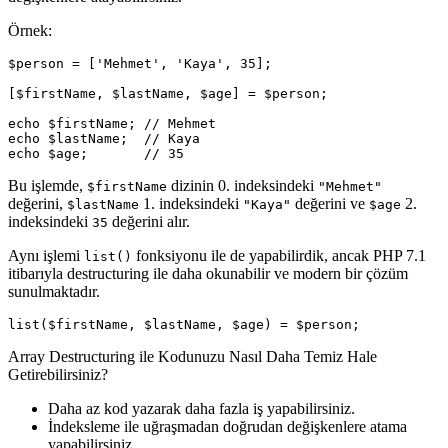
Örnek:
$person = ['Mehmet', 'Kaya', 35];

[$firstName, $lastName, $age] = $person;

echo $firstName; // Mehmet

echo $lastName;  // Kaya

Bu işlemde,
dizinin 0. indeksindeki
$firstName
"Mehmet"
değerini,
1. indeksindeki
değerini ve
2.
$lastName
"Kaya"
$age
indeksindeki
değerini alır.
35
Aynı işlemi
fonksiyonu ile de yapabilirdik, ancak PHP 7.1
list()
itibarıyla destructuring ile daha okunabilir ve modern bir çözüm
sunulmaktadır.
Array Destructuring ile Kodunuzu Nasıl Daha Temiz Hale
Getirebilirsiniz?
Daha az kod yazarak daha fazla iş yapabilirsiniz.
İndeksleme ile uğraşmadan doğrudan değişkenlere atama
yapabilirsiniz.