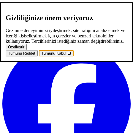
Gizliliğinize önem veriyoruz
hakkımızda
hizmetlerimiz
neler yaptık
kariyer
2
blog
iletişim
Gezinme deneyiminizi iyileştirmek, site trafiğini analiz etmek ve
ana sayfa
hakkımızda
hizmetlerimiz
neler yaptık
kariyer
2
blog
içeriği kişiselleştirmek için çerezler ve benzeri teknolojiler
iletişim
kullanıyoruz. Tercihlerinizi istediğiniz zaman değiştirebilirsiniz.
Özelleştir
Tümünü Reddet
Tümünü Kabul Et