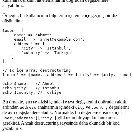
kullanarak dizinin alt elemanlarını doğrudan değişkenlere
atayabiliriz.
Örneğin, bir kullanıcının bilgilerini içeren iç içe geçmiş bir dizi
düşünelim:
$user = [

    'name' => 'Ahmet',

    'email' => 'ahmet@example.com',

    'address' => [

        'city' => 'İstanbul',

        'country' => 'Türkiye'

    ]

];

// İç içe array destructuring

['name' => $name, 'address' => ['city' => $city, 'count
echo $name;   // Ahmet

echo $city;   // İstanbul

Bu örnekte,
dizisi içindeki
değişkenini doğrudan aldık,
$user
name
ardından
anahtarının içindeki
ve
değerlerini
address
city
country
de ayrı değişkenlere atadık. Normalde, bu değerlere erişmek için
gibi uzun bir yapı kullanmamız
user['address']['city']
gerekirdi. Ancak destructuring sayesinde daha okunaklı bir kod
yazabiliriz.