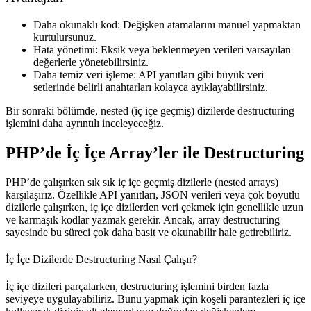
Daha okunaklı kod:
Değişken atamalarını manuel yapmaktan
kurtulursunuz.
Hata yönetimi:
Eksik veya beklenmeyen verileri varsayılan
değerlerle yönetebilirsiniz.
Daha temiz veri işleme:
API yanıtları gibi büyük veri
setlerinde belirli anahtarları kolayca ayıklayabilirsiniz.
Bir sonraki bölümde,
nested (iç içe geçmiş) dizilerde destructuring
işlemini daha ayrıntılı inceleyeceğiz.
PHP’de İç İçe Array’ler ile Destructuring
PHP’de çalışırken sık sık iç içe geçmiş dizilerle (nested arrays)
karşılaşırız. Özellikle API yanıtları, JSON verileri veya çok boyutlu
dizilerle çalışırken, iç içe dizilerden veri çekmek için genellikle uzun
ve karmaşık kodlar yazmak gerekir. Ancak, array destructuring
sayesinde bu süreci çok daha basit ve okunabilir hale getirebiliriz.
İç İçe Dizilerde Destructuring Nasıl Çalışır?
İç içe dizileri parçalarken, destructuring işlemini birden fazla
seviyeye uygulayabiliriz. Bunu yapmak için köşeli parantezleri iç içe