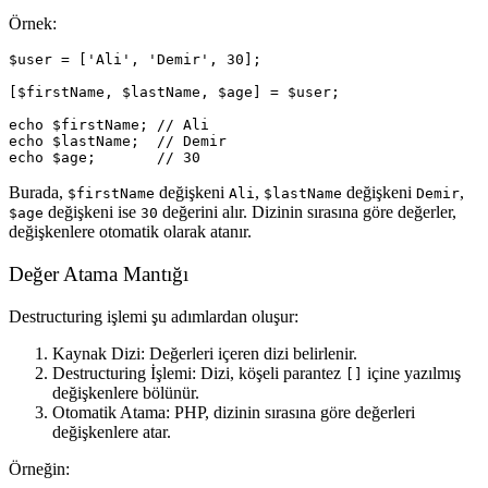
Örnek:
$user = ['Ali', 'Demir', 30];

[$firstName, $lastName, $age] = $user;

echo $firstName; // Ali

echo $lastName;  // Demir

Burada,
değişkeni
,
değişkeni
,
$firstName
Ali
$lastName
Demir
değişkeni ise
değerini alır. Dizinin sırasına göre değerler,
$age
30
değişkenlere otomatik olarak atanır.
Değer Atama Mantığı
Destructuring işlemi şu adımlardan oluşur:
Kaynak Dizi:
Değerleri içeren dizi belirlenir.
Destructuring İşlemi:
Dizi, köşeli parantez
içine yazılmış
[]
değişkenlere bölünür.
Otomatik Atama:
PHP, dizinin sırasına göre değerleri
değişkenlere atar.
Örneğin: