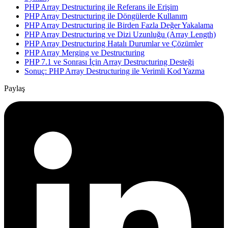
PHP Array Destructuring ile Referans ile Erişim
PHP Array Destructuring ile Döngülerde Kullanım
PHP Array Destructuring ile Birden Fazla Değer Yakalama
PHP Array Destructuring ve Dizi Uzunluğu (Array Length)
PHP Array Destructuring Hatalı Durumlar ve Çözümler
PHP Array Merging ve Destructuring
PHP 7.1 ve Sonrası İçin Array Destructuring Desteği
Sonuç: PHP Array Destructuring ile Verimli Kod Yazma
Paylaş