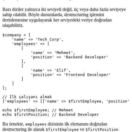
Bazı diziler yalnızca iki seviyeli değil, üç veya daha fazla seviyeye
sahip olabilir. Böyle durumlarda, destructuring işlemini
derinlemesine uygulayarak her seviyedeki veriye doğrudan
ulaşabiliriz.
$company = [

    'name' => 'Tech Corp',

    'employees' => [

        [

            'name' => 'Mehmet',

            'position' => 'Backend Developer'

        ],

        [

            'name' => 'Elif',

            'position' => 'Frontend Developer'

        ]

    ]

];

// İlk çalışanı almak

['employees' => [['name' => $firstEmployee, 'position' 
echo $firstEmployee; // Mehmet

Bu örnekte,
dizisinin ilk elemanını doğrudan
employees
destructuring ile alarak
ve
$firstEmployee
$firstPosition