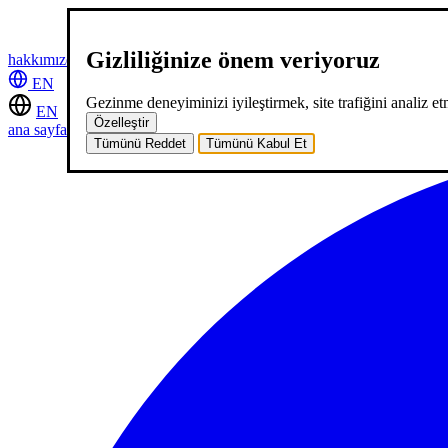
Gizliliğinize önem veriyoruz
hakkımızda
hizmetlerimiz
neler yaptık
kariyer
2
blog
iletişim
EN
Gezinme deneyiminizi iyileştirmek, site trafiğini analiz etm
EN
Özelleştir
ana sayfa
hakkımızda
hizmetlerimiz
neler yaptık
kariyer
2
blog
iletişi
Tümünü Reddet
Tümünü Kabul Et