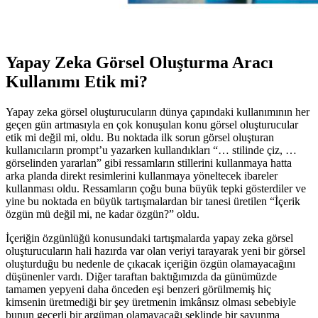
Yapay Zeka Görsel Oluşturma Aracı
Kullanımı Etik mi?
Yapay zeka görsel oluşturucuların dünya çapındaki kullanımının her
geçen gün artmasıyla en çok konuşulan konu görsel oluşturucular
etik mi değil mi, oldu. Bu noktada ilk sorun görsel oluşturan
kullanıcıların prompt’u yazarken kullandıkları “… stilinde çiz, …
görselinden yararlan” gibi ressamların stillerini kullanmaya hatta
arka planda direkt resimlerini kullanmaya yöneltecek ibareler
kullanması oldu. Ressamların çoğu buna büyük tepki gösterdiler ve
yine bu noktada en büyük tartışmalardan bir tanesi üretilen “İçerik
özgün mü değil mi, ne kadar özgün?” oldu.
İçeriğin özgünlüğü konusundaki tartışmalarda yapay zeka görsel
oluşturucuların hali hazırda var olan veriyi tarayarak yeni bir görsel
oluşturduğu bu nedenle de çıkacak içeriğin özgün olamayacağını
düşünenler vardı. Diğer taraftan baktığımızda da günümüzde
tamamen yepyeni daha önceden eşi benzeri görülmemiş hiç
kimsenin üretmediği bir şey üretmenin imkânsız olması sebebiyle
bunun geçerli bir argüman olamayacağı şeklinde bir savunma