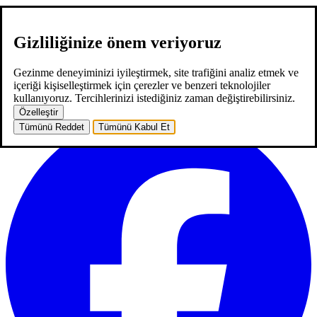
Gizliliğinize önem veriyoruz
hakkımızda
hizmetlerimiz
neler yaptık
kariyer
2
blog
iletişim
EN
Gezinme deneyiminizi iyileştirmek, site trafiğini analiz etmek ve
EN
içeriği kişiselleştirmek için çerezler ve benzeri teknolojiler
ana sayfa
hakkımızda
hizmetlerimiz
neler yaptık
kariyer
2
blog
kullanıyoruz. Tercihlerinizi istediğiniz zaman değiştirebilirsiniz.
iletişim
Özelleştir
Tümünü Reddet
Tümünü Kabul Et