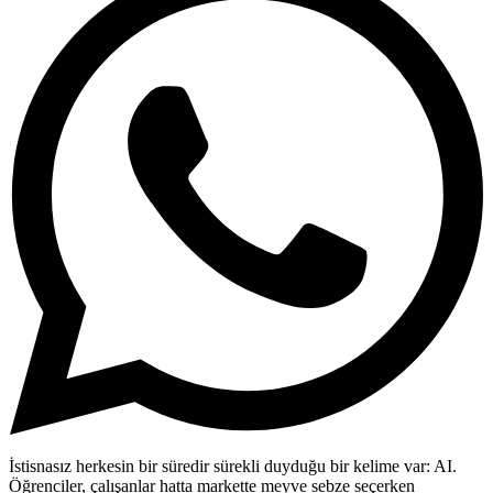
İstisnasız herkesin bir süredir sürekli duyduğu bir kelime var: AI.
Öğrenciler, çalışanlar hatta markette meyve sebze seçerken