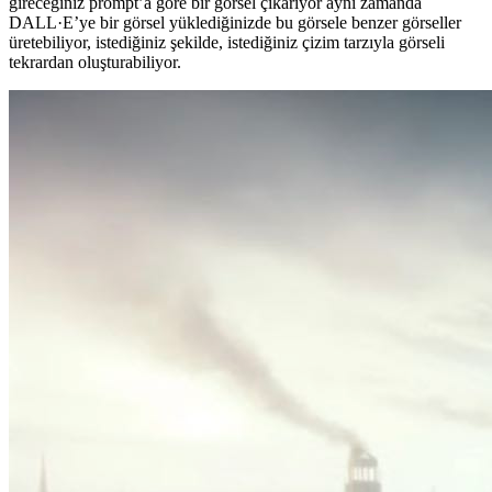
gireceğiniz prompt’a göre bir görsel çıkarıyor aynı zamanda
DALL·E’ye bir görsel yüklediğinizde bu görsele benzer görseller
üretebiliyor, istediğiniz şekilde, istediğiniz çizim tarzıyla görseli
tekrardan oluşturabiliyor.