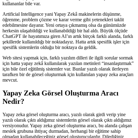
kullananlar bile var.
Artificial Intelligence yani Yapay Zekâ makinelerin düşünme,
öğrenme, problem çözme ve karar verme gibi yetenekleri taklit
edebilmesine dayanır. Yeni ortaya çıkmamış olsa da günümüzde
herkesin ulaşabildiği ve kullanabildiği bir hal aldı. Büyük ölçüde
ChatGPT ile hayatımıza giren AI’ın artık birçok farklı alanda, farklı
şekillerde kullanıldığı bir noktadayız. Hatta artık spesifik işler için
spesifik sistemlerin olduğu bir noktaya da geldik.
Web sitesi yapmak için, farklı yazılım dilleri ile ilgili sorular sormak
için hatta yapay zekâ kullanılarak yazılan metinleri “insanlaştırmak”
için bile özel eğitilmiş sistemler var. Bunlar yazılı olarak ilerleyen
tarafken bir de görsel oluşturmak için kullanılan yapay zeka araçları
mevcut.
Yapay Zeka Görsel Oluşturma Aracı
Nedir?
Yapay zeka görsel oluşturma aracı, yazılı olarak girdi verip yine
yazılı olarak çıktı aldığımız sistemlerin görsel olarak çıktı aldığımız
versiyonudur. Yapay zeka görsel oluşturma aracı, bu alanda çalışan
meslek grubuna ihtiyaç durmadan, herhangi bir eğitime sahip
olmadan kullanabileceğiniz görsel oluşturuculardır. Dilediğiniz