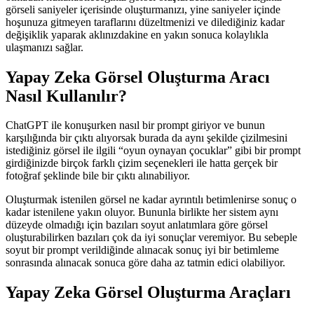
görseli saniyeler içerisinde oluşturmanızı, yine saniyeler içinde
hoşunuza gitmeyen taraflarını düzeltmenizi ve dilediğiniz kadar
değişiklik yaparak aklınızdakine en yakın sonuca kolaylıkla
ulaşmanızı sağlar.
Yapay Zeka Görsel Oluşturma Aracı
Nasıl Kullanılır?
ChatGPT ile konuşurken nasıl bir prompt giriyor ve bunun
karşılığında bir çıktı alıyorsak burada da aynı şekilde çizilmesini
istediğiniz görsel ile ilgili “oyun oynayan çocuklar” gibi bir prompt
girdiğinizde birçok farklı çizim seçenekleri ile hatta gerçek bir
fotoğraf şeklinde bile bir çıktı alınabiliyor.
Oluşturmak istenilen görsel ne kadar ayrıntılı betimlenirse sonuç o
kadar istenilene yakın oluyor. Bununla birlikte her sistem aynı
düzeyde olmadığı için bazıları soyut anlatımlara göre görsel
oluşturabilirken bazıları çok da iyi sonuçlar veremiyor. Bu sebeple
soyut bir prompt verildiğinde alınacak sonuç iyi bir betimleme
sonrasında alınacak sonuca göre daha az tatmin edici olabiliyor.
Yapay Zeka Görsel Oluşturma Araçları