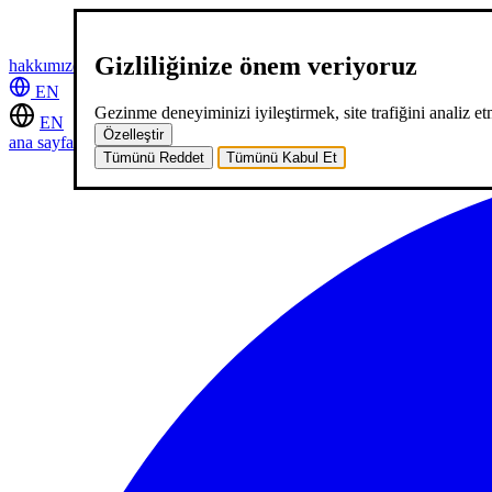
Gizliliğinize önem veriyoruz
hakkımızda
hizmetlerimiz
neler yaptık
kariyer
2
blog
iletişim
EN
Gezinme deneyiminizi iyileştirmek, site trafiğini analiz etm
EN
Özelleştir
ana sayfa
hakkımızda
hizmetlerimiz
neler yaptık
kariyer
2
blog
iletişi
Tümünü Reddet
Tümünü Kabul Et