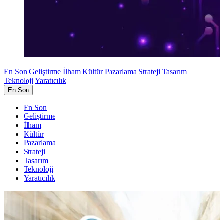
En Son
Geliştirme
İlham
Kültür
Pazarlama
Strateji
Tasarım
Teknoloji
Yaratıcılık
En Son
En Son
Geliştirme
İlham
Kültür
Pazarlama
Strateji
Tasarım
Teknoloji
Yaratıcılık