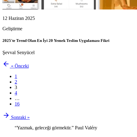
12 Haziran 2025
Geliştirme
2025'te Trend Olan En İyi 20 Yemek Teslim Uygulaması Fikri
Şevval Senyücel
« Önceki
1
2
3
4
…
16
Sonraki »
“Yazmak, geleceği görmektir.” Paul Valéry