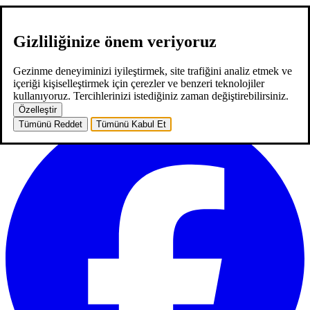
Gizliliğinize önem veriyoruz
hakkımızda
hizmetlerimiz
neler yaptık
kariyer
2
blog
iletişim
EN
Gezinme deneyiminizi iyileştirmek, site trafiğini analiz etmek ve
EN
içeriği kişiselleştirmek için çerezler ve benzeri teknolojiler
ana sayfa
hakkımızda
hizmetlerimiz
neler yaptık
kariyer
2
blog
kullanıyoruz. Tercihlerinizi istediğiniz zaman değiştirebilirsiniz.
iletişim
Özelleştir
Tümünü Reddet
Tümünü Kabul Et