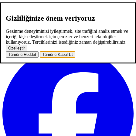
Gizliliğinize önem veriyoruz
hakkımızda
hizmetlerimiz
neler yaptık
kariyer
2
blog
iletişim
EN
Gezinme deneyiminizi iyileştirmek, site trafiğini analiz etmek ve
EN
içeriği kişiselleştirmek için çerezler ve benzeri teknolojiler
ana sayfa
hakkımızda
hizmetlerimiz
neler yaptık
kariyer
2
blog
kullanıyoruz. Tercihlerinizi istediğiniz zaman değiştirebilirsiniz.
iletişim
Özelleştir
Tümünü Reddet
Tümünü Kabul Et