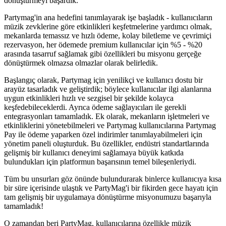
dönüştürmeyi başardık.
Partymag'in ana hedefini tanımlayarak işe başladık - kullanıcıların
müzik zevklerine göre etkinlikleri keşfetmelerine yardımcı olmak,
mekanlarda temassız ve hızlı ödeme, kolay biletleme ve çevrimiçi
rezervasyon, her ödemede premium kullanıcılar için %5 - %20
arasında tasarruf sağlamak gibi özellikleri bu misyonu gerçeğe
dönüştürmek olmazsa olmazlar olarak belirledik.
Başlangıç olarak, Partymag için yenilikçi ve kullanıcı dostu bir
arayüz tasarladık ve geliştirdik; böylece kullanıcılar ilgi alanlarına
uygun etkinlikleri hızlı ve sezgisel bir şekilde kolayca
keşfedebileceklerdi. Ayrıca ödeme sağlayıcıları ile gerekli
entegrasyonları tamamladık. Ek olarak, mekanların işletmeleri ve
etkinliklerini yönetebilmeleri ve Partymag kullanıcılarına Partymag
Pay ile ödeme yaparken özel indirimler tanımlayabilmeleri için
yönetim paneli oluşturduk. Bu özellikler, endüstri standartlarında
gelişmiş bir kullanıcı deneyimi sağlamaya büyük katkıda
bulundukları için platformun başarısının temel bileşenleriydi.
Tüm bu unsurları göz önünde bulundurarak binlerce kullanıcıya kısa
bir süre içerisinde ulaştık ve PartyMag'i bir fikirden gece hayatı için
tam gelişmiş bir uygulamaya dönüştürme misyonumuzu başarıyla
tamamladık!
O zamandan beri PartyMag, kullanıcılarına özellikle müzik