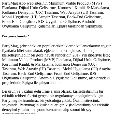
PartyMag App web sitesinin Minimum Viable Product (MVP)
Planlama, Dijital Ürün Geliştirme, Kurumsal Kimlik & Markalama,
Kullanıcı Deneyimi (UX) Tasarımı, Web Arayüz (UI) Tasarımı,
Mobil Uygulama (UI) Arayüz Tasarımı, Back-End Geliştirme,
Front-End Geliştirme, iOS Uygulama Geliştirme, Android
Uygulama Geliştirme, çalışmaları Epigra tarafından yapılmıştır.
Partymag kimdir?
PartyMag, şehrindeki en popüler etkinliklerde kullanıcılarının uygun
fiyatlarla bilet satın alarak eğlenebilmeleri için tasarlanmış
kişiselleştirilebilir bir gece hayatı rehberidir. 2017 yılı itibariyle İstaç
Minimum Viable Product (MVP) Planlama, Dijital Ürün Geliştirme,
Kurumsal Kimlik & Markalama, Kullanıcı Deneyimi (UX)
Tasarımı, Web Arayüz (UI) Tasarımı, Mobil Uygulama (UI) Arayüz
Tasarımı, Back-End Geliştirme, Front-End Geliştirme, iOS
Uygulama Geliştirme, Android Uygulama Geliştirme, alanlarındaki
projelerinde Epigra ile çalışmaktadır.
Bir ürün ve yazılım geliştirme ajansı olarak, kişiselleştirilmiş bir
etkinlik rehberi fikrini gerçek bir uygulamaya dönüştürmek için
Partymag ile inanılmaz bir yolculuğa çıktık. Özenli sürecimiz
sayesinde, Partymag'in kullanıcılar için kişiselleştirilmiş bir etkinlik
deneyimi yaratma misyonu kavramını alıp somut bir şeye