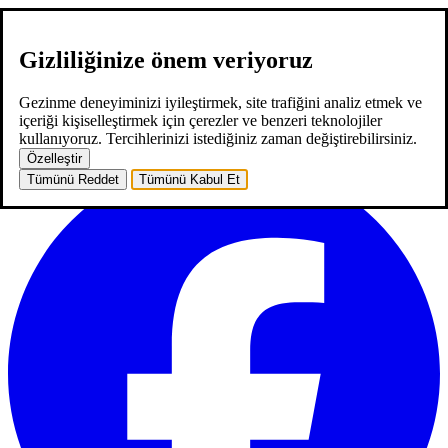
Gizliliğinize önem veriyoruz
hakkımızda
hizmetlerimiz
neler yaptık
kariyer
2
blog
iletişim
EN
Gezinme deneyiminizi iyileştirmek, site trafiğini analiz etmek ve
EN
içeriği kişiselleştirmek için çerezler ve benzeri teknolojiler
ana sayfa
hakkımızda
hizmetlerimiz
neler yaptık
kariyer
2
blog
kullanıyoruz. Tercihlerinizi istediğiniz zaman değiştirebilirsiniz.
iletişim
Özelleştir
Tümünü Reddet
Tümünü Kabul Et