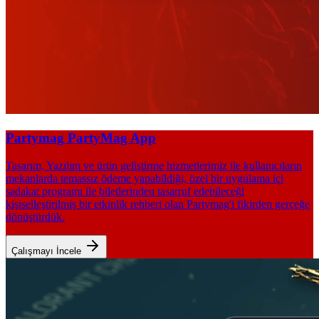
Partymag
PartyMag App
Tasarım, Yazılım ve ürün geliştirme hizmetlerimiz ile kullanıcıların
mekanlarda temassız ödeme yapabildiği, özel bir uygulama içi
sadakat programı ile biletlerinden tasarruf edebileceği
kişiselleştirilmiş bir etkinlik rehberi olan Partymag'i fikirden gerçeğe
dönüştürdük.
Çalışmayı İncele