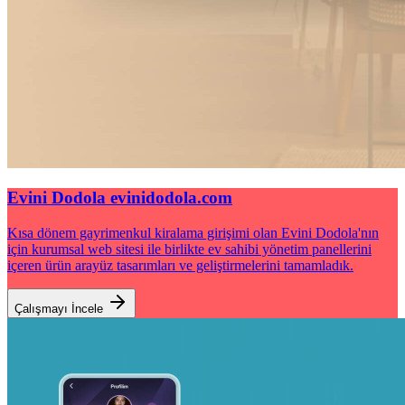
Evini Dodola
evinidodola.com
Kısa dönem gayrimenkul kiralama girişimi olan Evini Dodola'nın
için kurumsal web sitesi ile birlikte ev sahibi yönetim panellerini
içeren ürün arayüz tasarımları ve geliştirmelerini tamamladık.
Çalışmayı İncele