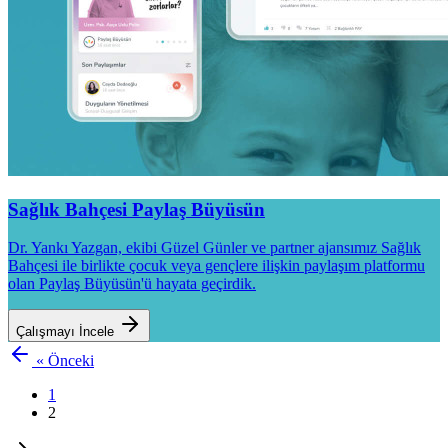
Sağlık Bahçesi
Paylaş Büyüsün
Dr. Yankı Yazgan, ekibi Güzel Günler ve partner ajansımız Sağlık
Bahçesi ile birlikte çocuk veya gençlere ilişkin paylaşım platformu
olan Paylaş Büyüsün'ü hayata geçirdik.
Çalışmayı İncele
« Önceki
1
2