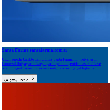
Santa Farma
santafarma.com.tr
Uzun süredir birlikte çalıştığımız Santa Farma'nın web sitesini
kurumsal ihtiyaçlarını karşılayacak şekilde yeniden tasarladık ve
özel bir içerik yönetimi sistemi entegrasyonu gerçekleştirdik.
Çalışmayı İncele