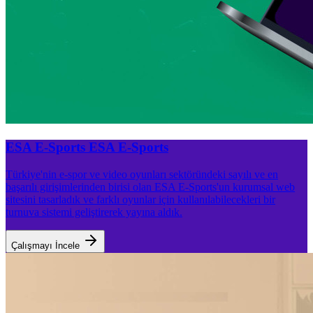
ESA E-Sports
ESA E-Sports
Türkiye'nin e-spor ve video oyunları sektöründeki sayılı ve en
başarılı girişimlerinden birisi olan ESA E-Sports'un kurumsal web
sitesini tasarladık ve farklı oyunlar için kullanılabilecekleri bir
turnuva sistemi geliştirerek yayına aldık.
Çalışmayı İncele