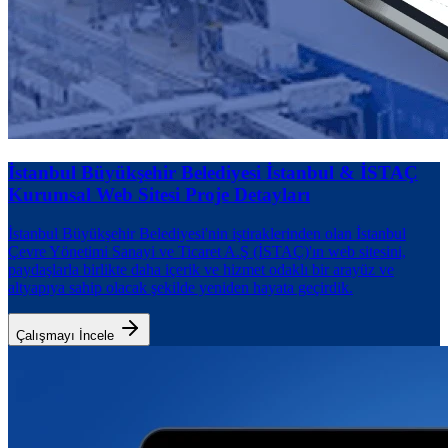
İstanbul Büyükşehir Belediyesi
İstanbul & İSTAÇ
Kurumsal Web Sitesi Proje Detayları
İstanbul Büyükşehir Belediyesi'nin iştiraklerinden olan İstanbul
Çevre Yönetimi Sanayi ve Ticaret A.Ş (İSTAÇ)'ın web sitesini,
paydaşlarla birlikte daha içerik ve hizmet odaklı bir arayüz ve
altyapıya sahip olacak şekilde yeniden hayata geçirdik.
Çalışmayı İncele