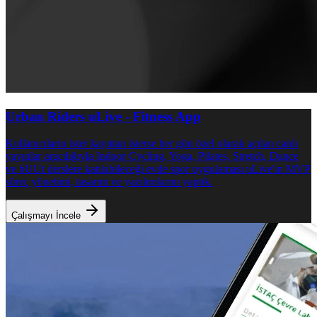
Urban Riders
uLive - Fitness App
Kullanıcıların ister kayıttan isterse her gün özel olarak açılan canlı
yayınlar aracılığıyla Indoor Cycling, Yoga, Pilates, Stretch, Dance
ve bUUt derslere katılabileceği evde spor uygulaması uLive'ın MVP
süreç yönetimi, tasarım ve yazılımlarını yaptık.
Çalışmayı İncele