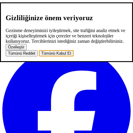
Gizliliğinize önem veriyoruz
hakkımızda
hizmetlerimiz
neler yaptık
kariyer
2
blog
iletişim
EN
Gezinme deneyiminizi iyileştirmek, site trafiğini analiz etmek ve
EN
içeriği kişiselleştirmek için çerezler ve benzeri teknolojiler
ana sayfa
hakkımızda
hizmetlerimiz
neler yaptık
kariyer
2
blog
kullanıyoruz. Tercihlerinizi istediğiniz zaman değiştirebilirsiniz.
iletişim
Özelleştir
Tümünü Reddet
Tümünü Kabul Et